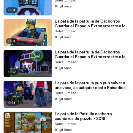
Cachorros Guardar un Flying Frog 005
Soles Limaso
- 2016
10 yıl önce
0:31
La pata de la patrulla de Cachorros
Guardar el Espacio Extraterrestre a los
Cachorros Guardar un Flying Frog 008
Soles Limaso
- 2016
10 yıl önce
0:31
La pata de la patrulla de Cachorros
Guardar el Espacio Extraterrestre a los
Cachorros Guardar un Flying Frog 009
Soles Limaso
- 2016
10 yıl önce
0:32
La pata de la patrulla pup pup salvar a
una vaca, a cualquier costo Episodios
010 - 2016
Soles Limaso
10 yıl önce
0:31
La pata de la Patrulla cachorro
cachorros de puzzle - 2016
Soles Limaso
10 yıl önce