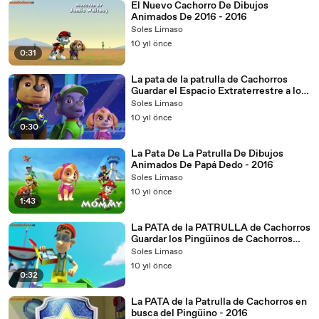
El Nuevo Cachorro De Dibujos
Animados De 2016 - 2016
Soles Limaso
10 yıl önce
0:31
La pata de la patrulla de Cachorros
Guardar el Espacio Extraterrestre a los
Cachorros Guardar un Flying Frog 007
Soles Limaso
- 2016
10 yıl önce
0:30
La Pata De La Patrulla De Dibujos
Animados De Papá Dedo - 2016
Soles Limaso
10 yıl önce
1:43
La PATA de la PATRULLA de Cachorros
Guardar los Pingüinos de Cachorros
Guardar un Delfín Cachorro - 2016
Soles Limaso
10 yıl önce
0:32
La PATA de la Patrulla de Cachorros en
busca del Pingüino - 2016