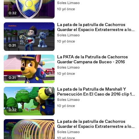
Soles Limaso
10 yıl önce
0:32
La pata de la patrulla de Cachorros
Guardar el Espacio Extraterrestre a los
Cachorros Guardar un Flying Frog 001 -
Soles Limaso
2016
10 yıl önce
0:31
La PATA de la Patrulla de Cachorros
Guardar Campana de Buceo - 2016
Soles Limaso
10 yıl önce
0:31
La pata de la Patrulla de Marshall Y
Persecución En El Caso de 2016 clip 1
� - 2016
Soles Limaso
10 yıl önce
0:32
La pata de la patrulla de Cachorros
Guardar el Espacio Extraterrestre a los
Cachorros Guardar un Flying Frog 002
Soles Limaso
- 2016
10 yıl önce