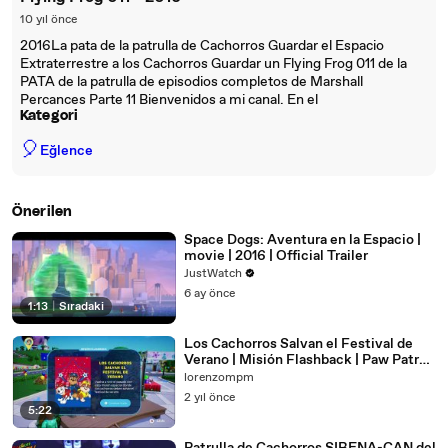
10 yıl önce
2016La pata de la patrulla de Cachorros Guardar el Espacio
Extraterrestre a los Cachorros Guardar un Flying Frog 011 de la
PATA de la patrulla de episodios completos de Marshall
Percances Parte 11 Bienvenidos a mi canal. En el
Kategori
🎈
Eğlence
Önerilen
Space Dogs: Aventura en la Espacio |
movie | 2016 | Official Trailer
JustWatch
6 ay önce
1:13
|
Sıradaki
Los Cachorros Salvan el Festival de
Verano | Misión Flashback | Paw Patrol
World La Patrulla Canina
lorenzompm
2 yıl önce
5:22