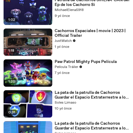
Patrulla de Cachorros SIRENA-CAN del
Ep de los Cachorro Si
MichaelElena5918
9 yıl önce
1:02
Cachorros Espaciales | movie | 2023 |
Official Trailer
JustWatch
1 yıl önce
1:18
Paw Patrol Mighty Pups Película
Película Tráiler
7 yıl önce
1:20
La pata de la patrulla de Cachorros
Guardar el Espacio Extraterrestre a los
Cachorros Guardar un Flying Frog 004
Soles Limaso
- 2016
10 yıl önce
0:31
La pata de la patrulla de Cachorros
Guardar el Espacio Extraterrestre a los