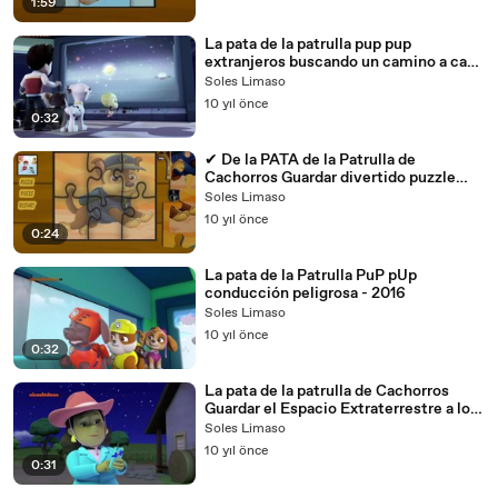
1:59
La pata de la patrulla pup pup
extranjeros buscando un camino a casa
de los Episodios 012 - 2016
Soles Limaso
10 yıl önce
0:32
✔︎ De la PATA de la Patrulla de
Cachorros Guardar divertido puzzle
Clip #1 - 2016
Soles Limaso
10 yıl önce
0:24
La pata de la Patrulla PuP pUp
conducción peligrosa - 2016
Soles Limaso
10 yıl önce
0:32
La pata de la patrulla de Cachorros
Guardar el Espacio Extraterrestre a los
Cachorros Guardar un Flying Frog 003
Soles Limaso
- 2016
10 yıl önce
0:31