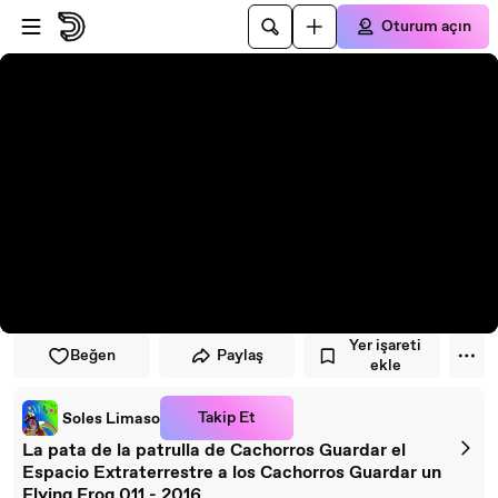
Oynatıcıya atla
Ana içeriğe atla
Oturum açın
Yer işareti
Beğen
Paylaş
ekle
Takip Et
Soles Limaso
La pata de la patrulla de Cachorros Guardar el
Espacio Extraterrestre a los Cachorros Guardar un
Flying Frog 011 - 2016