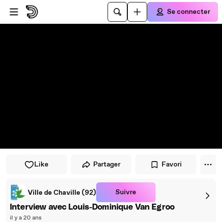
Passer au player
Passer au contenu principal
Se connecter
Like
Partager
Favori
Suivre
Ville de Chaville (92)
Interview avec Louis-Dominique Van Egroo
il y a 20 ans