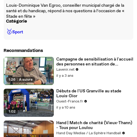
Louis-Dominique Van Egroo, conseiller municipal chargé de la
santé et du handicap, répond à nos questions à l’occasion de «
Stade en fête »
Catégorie
🥇
Sport
Recommandations
Campagne de sensibilisation à l'accueil
des personnes en situation de
handicap
Lavenir.net
il y a 3 ans
1:26
|
À suivre
Débuts de l'US Granville au stade
Louis-Dior
Ouest-France.fr
il y a 10 ans
1:02
Hand | Match de charité (Vieux-Thann)
- Tous pour Loulou
Hand Day Medias / La Sphère Handball