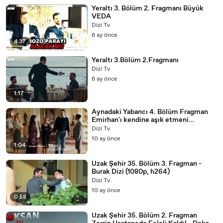
Yeraltı 3. Bölüm 2. Fragmanı Büyük
VEDA
Dizi Tv
6 ay önce
4:37
Yeraltı 3.Bölüm 2.Fragmanı
Dizi Tv
6 ay önce
1:17
Aynadaki Yabancı 4. Bölüm Fragman
Emirhan'ı kendine aşık etmeni
istiyorum! atvturkiye - Aynadaki
Dizi Tv
Yabancı (1080p, h264)
10 ay önce
1:04
Uzak Şehir 35. Bölüm 3. Fragman -
Burak Dizi (1080p, h264)
Dizi Tv
10 ay önce
0:58
Uzak Şehir 35. Bölüm 2. Fragman