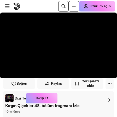
Oynatıcıya atla
Ana içeriğe atla
Oturum açın
Yer işareti
Beğen
Paylaş
ekle
Takip Et
Dizi Tv
Kırgın Çiçekler 48. bölüm fragmanı İzle
10 yıl önce