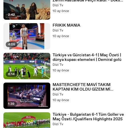
Zerrin Hastanede Felçli Kaldı! - Doksan
TV (1080p, h264)
Dizi Tv
10 ay önce
2:42
FRIKIK MANIA
Dizi Tv
10 ay önce
4:05
Türkiye vs Gürcistan 4-1 | Maç Özeti |
dünya kupası elemeleri | Demiral golü
Dizi Tv
10 ay önce
6:14
MASTERCHEFTE MAVİ TAKIM
KAPTANI KİM OLDU GİZEM Mİ
FURKAN MI İŞTE YENİ TAKIMLAR
Dizi Tv
10 ay önce
1:39
Türkiye - Bulgaristan 6-1 Tüm Goller ve
Maç Özeti /Qualifiers Highlights 2025
Dizi Tv