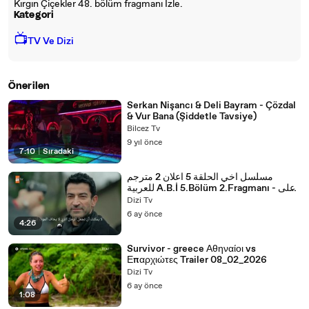
Kırgın Çiçekler 48. bölüm fragmanı İzle.
Kategori
📺
TV Ve Dizi
Önerilen
Serkan Nişancı & Deli Bayram - Çözdal
& Vur Bana (Şiddetle Tavsiye)
Bilcez Tv
9 yıl önce
7:10
|
Sıradaki
مسلسل اخي الحلقة 5 اعلان 2 مترجم
للعربية A.B.İ 5.Bölüm 2.Fragmanı - على
ذوقكعلى
Dizi Tv
6 ay önce
4:26
Survivor - greece Αθηναίοι vs
Επαρχιώτες Trailer 08_02_2026
Dizi Tv
6 ay önce
1:08