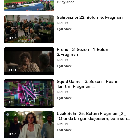
10 ay önce
3:11
Sahipsizler 22. Bölüm 5. Fragman
Dizi Tv
1 yıl önce
0:57
Prens _ 3. Sezon _ 1. Bölüm _
2.Fragman
Dizi Tv
1 yıl önce
1:00
Squid Game _ 3. Sezon _ Resmi
Tanıtım Fragmanı _
Dizi Tv
1 yıl önce
1:25
Uzak Şehir 25. Bölüm Fragmanı_2 _
“Olur da bir gün düşersem, beni sen
kaldır!”
Dizi Tv
1 yıl önce
0:57