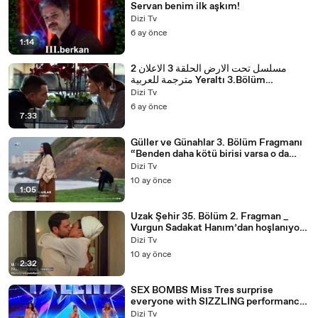
Servan benim ilk aşkım!
Dizi Tv
6 ay önce
1:14
مسلسل تحت الارض الحلقة 3 الاعلان 2
مترجمة للعربية Yeraltı 3.Bölüm
2.Fragmanı - على ذوقك HD
Dizi Tv
6 ay önce
7:33
Güller ve Günahlar 3. Bölüm Fragmanı
“Benden daha kötü birisi varsa o da
Kader’in babasıdır!” - Güller ve
Dizi Tv
Günahlar (1080p, h264)
10 ay önce
1:05
Uzak Şehir 35. Bölüm 2. Fragman _
Vurgun Sadakat Hanım’dan hoşlanıyor
olabilir mi_!
Dizi Tv
10 ay önce
2:32
SEX BOMBS Miss Tres surprise
everyone with SIZZLING performance!
_ Auditions _ BGT 2018
Dizi Tv