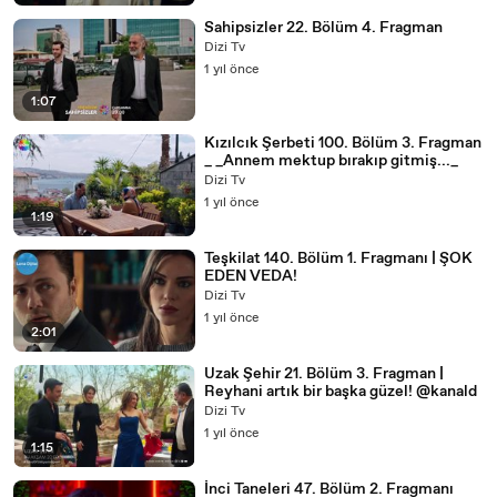
Sahipsizler 22. Bölüm 4. Fragman
Dizi Tv
1 yıl önce
1:07
Kızılcık Şerbeti 100. Bölüm 3. Fragman
_ _Annem mektup bırakıp gitmiş..._
Dizi Tv
1 yıl önce
1:19
Teşkilat 140. Bölüm 1. Fragmanı | ŞOK
EDEN VEDA!
Dizi Tv
1 yıl önce
2:01
Uzak Şehir 21. Bölüm 3. Fragman |
Reyhani artık bir başka güzel! @kanald
Dizi Tv
1 yıl önce
1:15
İnci Taneleri 47. Bölüm 2. Fragmanı