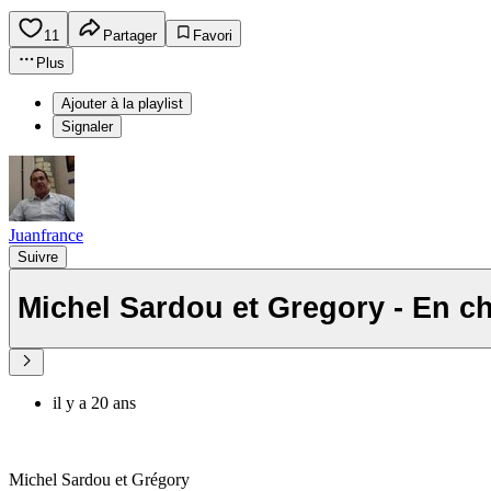
11
Partager
Favori
Plus
Ajouter à la playlist
Signaler
Juanfrance
Suivre
Michel Sardou et Gregory - En c
il y a 20 ans
Michel Sardou et Grégory