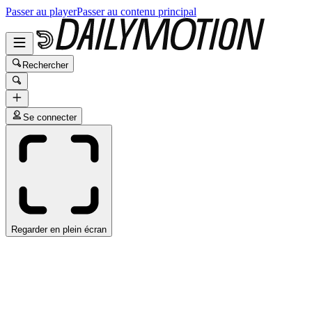
Passer au player
Passer au contenu principal
Rechercher
Se connecter
Regarder en plein écran