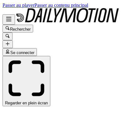
Passer au player
Passer au contenu principal
Rechercher
Se connecter
Regarder en plein écran