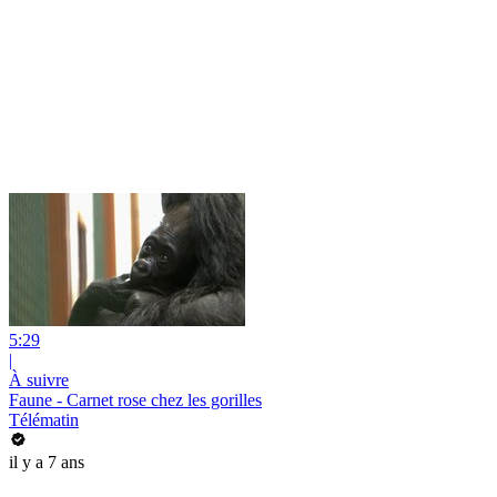
5:29
|
À suivre
Faune - Carnet rose chez les gorilles
Télématin
il y a 7 ans