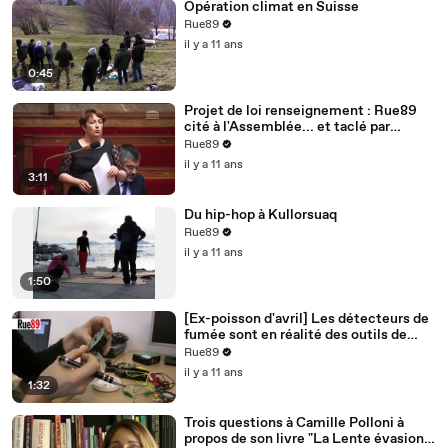
Opération climat en Suisse
Rue89
il y a 11 ans
0:45
Projet de loi renseignement : Rue89
cité à l'Assemblée... et taclé par
Bernard Cazeneuve
Rue89
il y a 11 ans
3:11
Du hip-hop à Kullorsuaq
Rue89
il y a 11 ans
1:50
[Ex-poisson d'avril] Les détecteurs de
fumée sont en réalité des outils de
surveillance
Rue89
il y a 11 ans
1:32
Trois questions à Camille Polloni à
propos de son livre "La Lente évasion"