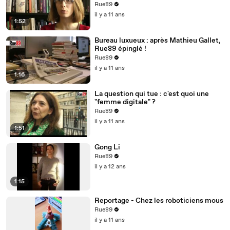
(Mars 2015, Premier Parallèle)
Rue89
il y a 11 ans
1:52
Bureau luxueux : après Mathieu Gallet,
Rue89 épinglé !
Rue89
il y a 11 ans
1:16
La question qui tue : c'est quoi une
"femme digitale" ?
Rue89
il y a 11 ans
1:51
Gong Li
Rue89
il y a 12 ans
1:15
Reportage - Chez les roboticiens mous
Rue89
il y a 11 ans