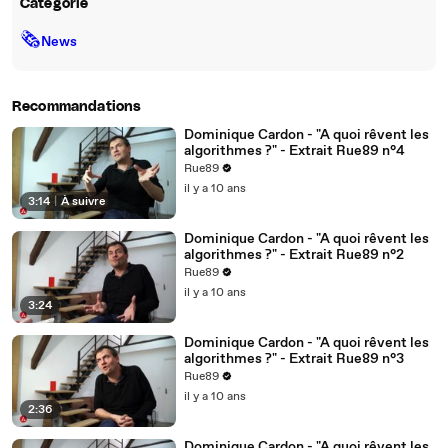
Catégorie
🗞
News
Recommandations
Dominique Cardon - "A quoi rêvent les
algorithmes ?" - Extrait Rue89 n°4
Rue89
il y a 10 ans
3:14
|
À suivre
Dominique Cardon - "A quoi rêvent les
algorithmes ?" - Extrait Rue89 n°2
Rue89
il y a 10 ans
3:24
Dominique Cardon - "A quoi rêvent les
algorithmes ?" - Extrait Rue89 n°3
Rue89
il y a 10 ans
2:36
Dominique Cardon - "A quoi rêvent les