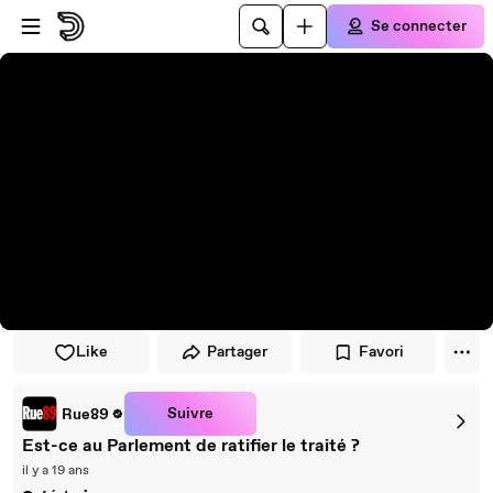
Passer au player
Passer au contenu principal
Se connecter
Like
Partager
Favori
Suivre
Rue89
Est-ce au Parlement de ratifier le traité ?
il y a 19 ans