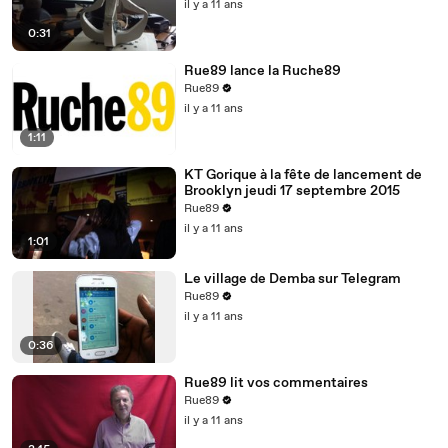
il y a 11 ans
0:31
Rue89 lance la Ruche89
Rue89
il y a 11 ans
1:11
KT Gorique à la fête de lancement de
Brooklyn jeudi 17 septembre 2015
Rue89
il y a 11 ans
1:01
Le village de Demba sur Telegram
Rue89
il y a 11 ans
0:36
Rue89 lit vos commentaires
Rue89
il y a 11 ans