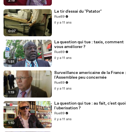
2:15
Le tir d'essai du "Patator"
Rue89
il y a 11 ans
0:07
La question qui tue : taxis, comment
vous améliorer ?
Rue89
il y a 11 ans
1:51
Surveillance americaine de la France :
l'Assemblee peu concernée
Rue89
il y a 11 ans
1:19
La question qui tue : au fait, c'est quoi
l'uberisation ?
Rue89
il y a 11 ans
1:10