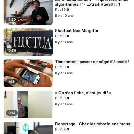
algorithmes ?" - Extrait Rue89 n°1
Rue89
il y a 10 ans
3:20
Fluctuat Nec Mergitur
Rue89
il y a 11 ans
0:56
Tiananmen : passer de négatif à positif
Rue89
il y a 11 ans
1:13
« On s’en fiche, c’est jeudi ! »
Rue89
il y a 11 ans
0:13
Reportage - Chez les roboticiens mous
Rue89