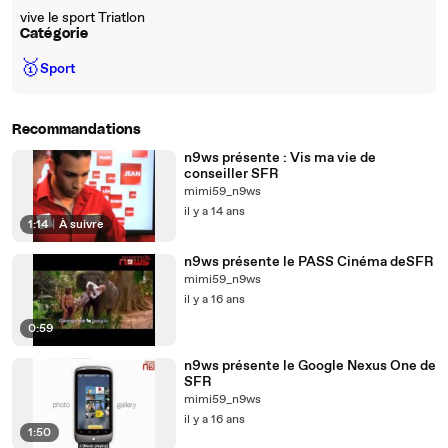
vive le sport Triatlon
Catégorie
🥇
Sport
Recommandations
n9ws présente : Vis ma vie de
conseiller SFR
mimi59_n9ws
il y a 14 ans
1:14
|
À suivre
n9ws présente le PASS Cinéma deSFR
mimi59_n9ws
il y a 16 ans
0:59
n9ws présente le Google Nexus One de
SFR
mimi59_n9ws
il y a 16 ans
1:50