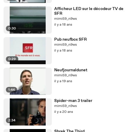
Afficheur LED sur le décodeur TV de
SFR
mimi59_n9ws
il y a 18 ans
0:30
Pub neufbox SFR
mimi59_n9ws
il y a 18 ans
0:29
Neufjournaldunet
mimi59_n9ws
il y a 19 ans
1:44
Spider-man 3 trailer
mimi59_n9ws
il y a 20 ans
2:34
Shrek The Third