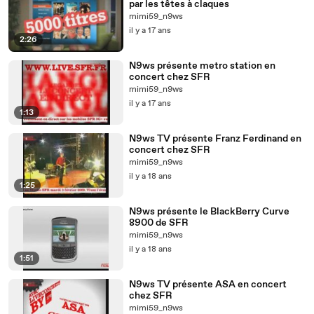
par les têtes à claques
mimi59_n9ws
il y a 17 ans
2:26
N9ws présente metro station en
concert chez SFR
mimi59_n9ws
il y a 17 ans
1:13
N9ws TV présente Franz Ferdinand en
concert chez SFR
mimi59_n9ws
il y a 18 ans
1:25
N9ws présente le BlackBerry Curve
8900 de SFR
mimi59_n9ws
il y a 18 ans
1:51
N9ws TV présente ASA en concert
chez SFR
mimi59_n9ws