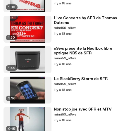
il y a 18 ans
1:00
Live Concerts by SFR de Thomas
Dutronc
mimi59_n9ws
il y a 18 ans
1:30
n9ws présente la Neufbox fibre
optique NB5 de SFR
mimi59_n9ws
il y a 18 ans
1:46
Le BlackBerry Storm de SFR
mimi59_n9ws
il y a 18 ans
3:36
Non stop joe avec SFR et MTV
mimi59_n9ws
il y a 18 ans
0:15