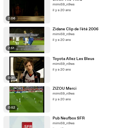
mimi59_n9ws
il y a 20 ans
2:06
Zidane Clip de l'été 2006
mimi59_n9ws
il y a 20 ans
2:51
Toyota Allez Les Bleus
mimi59_n9ws
il y a 20 ans
0:31
ZIZOU Merci
mimi59_n9ws
il y a 20 ans
0:52
Pub Neufbox SFR
mimi59_n9ws