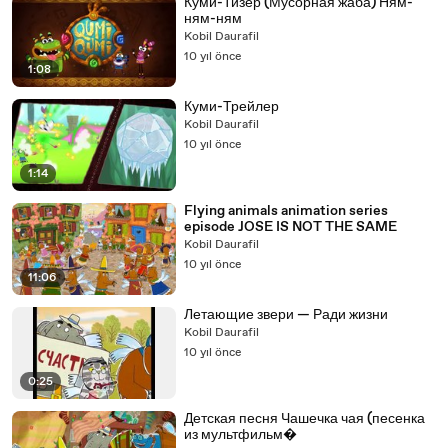
Куми-Тизер (Мусорная жаба) Ням-
ням-ням
Kobil Daurafil
10 yıl önce
1:08
Куми-Трейлер
Kobil Daurafil
10 yıl önce
1:14
Flying animals animation series
episode JOSE IS NOT THE SAME
Kobil Daurafil
10 yıl önce
11:06
Летающие звери — Ради жизни
Kobil Daurafil
10 yıl önce
0:25
Детская песня Чашечка чая (песенка
из мультфильм�