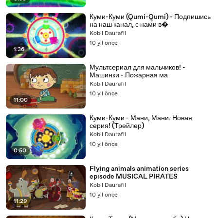
Куми-Куми (Qumi-Qumi) - Подпишись
на наш канал, с нами в�
Kobil Daurafil
10 yıl önce
1:36
Мультсериал для мальчиков! -
Машинки - Пожарная ма
Kobil Daurafil
10 yıl önce
11:00
Куми-Куми - Мани, Мани. Новая
серия! (Трейлер)
Kobil Daurafil
10 yıl önce
0:50
Flying animals animation series
episode MUSICAL PIRATES
Kobil Daurafil
10 yıl önce
11:29