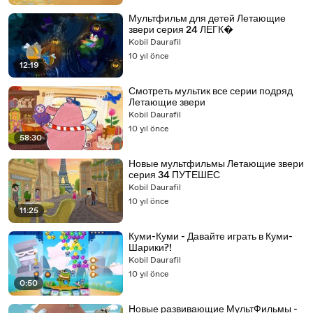
Мультфильм для детей Летающие
звери серия 24 ЛЕГК�
Kobil Daurafil
10 yıl önce
12:19
Смотреть мультик все серии подряд
Летающие звери
Kobil Daurafil
10 yıl önce
58:30
Новые мультфильмы Летающие звери
серия 34 ПУТЕШЕС
Kobil Daurafil
10 yıl önce
11:25
Куми-Куми - Давайте играть в Куми-
Шарики?!
Kobil Daurafil
10 yıl önce
0:50
Новые развивающие МультФильмы -