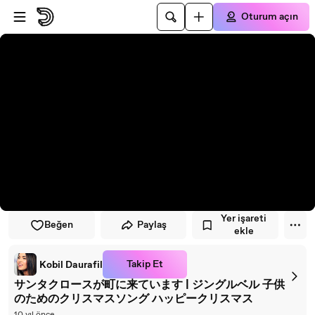
Oynatıcıya atla
Ana içeriğe atla
Oturum açın
Yer işareti
Beğen
Paylaş
ekle
Takip Et
Kobil Daurafil
サンタクロースが町に来ています | ジングルベル 子供
のためのクリスマスソング ハッピークリスマス