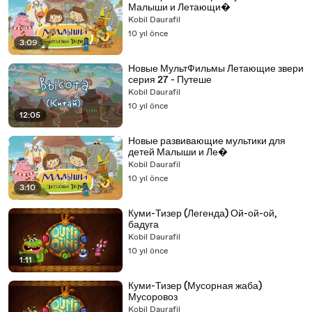
Малыши и Летающи�
Kobil Daurafil
10 yıl önce
3:09
Новые МультФильмы Летающие звери
серия 27 - Путеше
Kobil Daurafil
10 yıl önce
12:05
Новые развивающие мультики для
детей Малыши и Ле�
Kobil Daurafil
10 yıl önce
3:10
Куми-Тизер (Легенда) Ой-ой-ой,
бадуга
Kobil Daurafil
10 yıl önce
1:11
Куми-Тизер (Мусорная жаба)
Мусоровоз
Kobil Daurafil