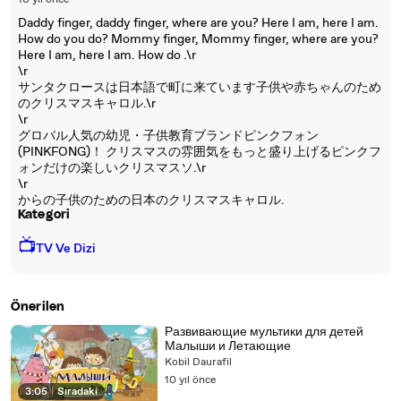
10 yıl önce
Daddy finger, daddy finger, where are you? Here I am, here I am.
How do you do? Mommy finger, Mommy finger, where are you?
Here I am, here I am. How do .\r
\r
サンタクロースは日本語で町に来ています子供や赤ちゃんのため
のクリスマスキャロル.\r
\r
グロバル人気の幼児・子供教育ブランドピンクフォン
(PINKFONG)！ クリスマスの雰囲気をもっと盛り上げるピンクフ
ォンだけの楽しいクリスマスソ.\r
\r
からの子供のための日本のクリスマスキャロル.
Kategori
📺
TV Ve Dizi
Önerilen
Развивающие мультики для детей
Малыши и Летающие
Kobil Daurafil
10 yıl önce
3:05
|
Sıradaki