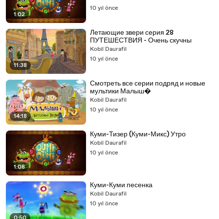
10 yıl önce
1:02
Летающие звери серия 28
ПУТЕШЕСТВИЯ - Очень скучны
Kobil Daurafil
10 yıl önce
11:38
Смотреть все серии подряд и новые
мультики Малыш�
Kobil Daurafil
10 yıl önce
14:18
Куми-Тизер (Куми-Микс) Утро
Kobil Daurafil
10 yıl önce
1:08
Куми-Куми песенка
Kobil Daurafil
10 yıl önce
0:50