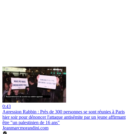
0:43
Agression Rabbin : Près de 300 personnes se sont réunies à Paris
hier soir pour dénoncer l'attaque antisémite par un jeune affirmant
être "un palestinien de 16 ans"
Jeanmarcmorandini.com