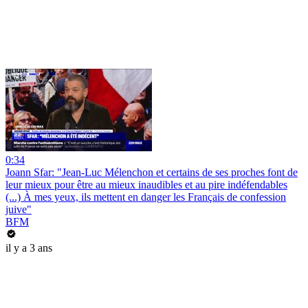
0:34
Joann Sfar: "Jean-Luc Mélenchon et certains de ses proches font de
leur mieux pour être au mieux inaudibles et au pire indéfendables
(...) À mes yeux, ils mettent en danger les Français de confession
juive"
BFM
il y a 3 ans