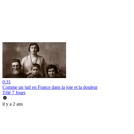
0:31
Comme un juif en France dans la joie et la douleur
Télé 7 Jours
il y a 2 ans