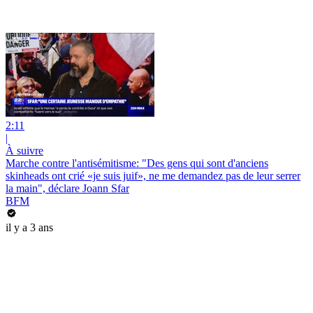
2:11
|
À suivre
Marche contre l'antisémitisme: "Des gens qui sont d'anciens
skinheads ont crié «je suis juif», ne me demandez pas de leur serrer
la main", déclare Joann Sfar
BFM
il y a 3 ans