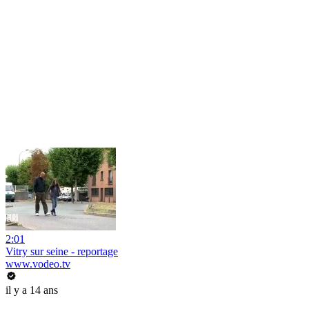
2:01
Vitry sur seine - reportage
www.vodeo.tv
il y a 14 ans