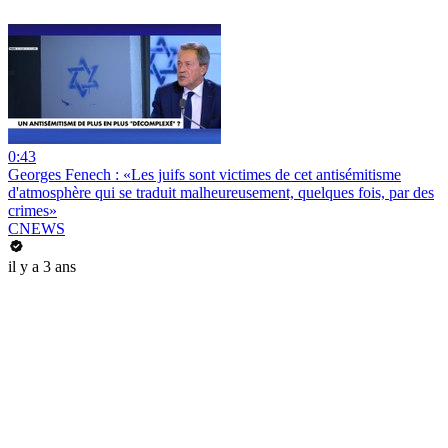
0:43
Georges Fenech : «Les juifs sont victimes de cet antisémitisme
d'atmosphère qui se traduit malheureusement, quelques fois, par des
crimes»
CNEWS
il y a 3 ans