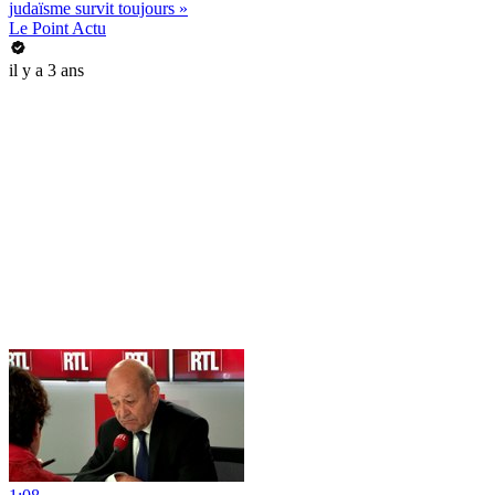
judaïsme survit toujours »
Le Point Actu
il y a 3 ans