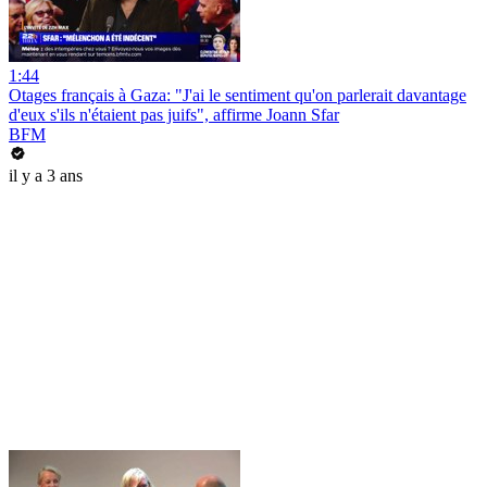
1:44
Otages français à Gaza: "J'ai le sentiment qu'on parlerait davantage
d'eux s'ils n'étaient pas juifs", affirme Joann Sfar
BFM
il y a 3 ans