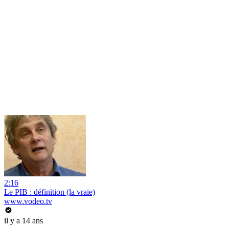
2:16
Le PIB : définition (la vraie)
www.vodeo.tv
il y a 14 ans