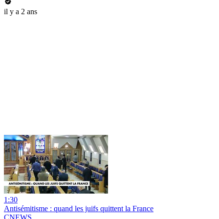
il y a 2 ans
1:30
Antisémitisme : quand les juifs quittent la France
CNEWS