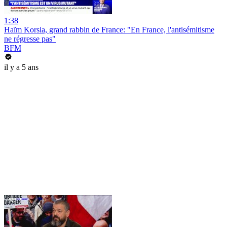
1:38
Haïm Korsia, grand rabbin de France: "En France, l'antisémitisme
ne régresse pas"
BFM
il y a 5 ans