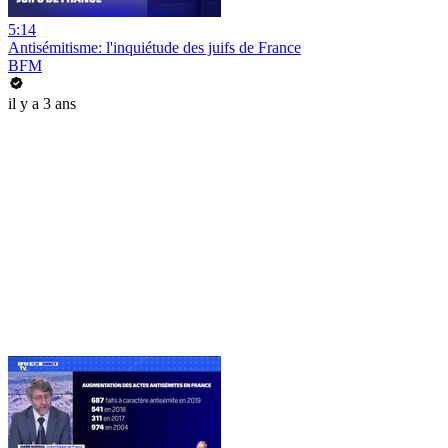
5:14
Antisémitisme: l'inquiétude des juifs de France
BFM
il y a 3 ans