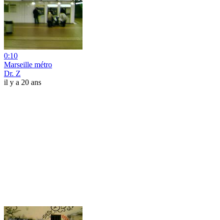
0:10
Marseille métro
Dr. Z
il y a 20 ans