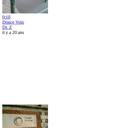
0:10
Douce Voix
Dr. Z
il y a 20 ans