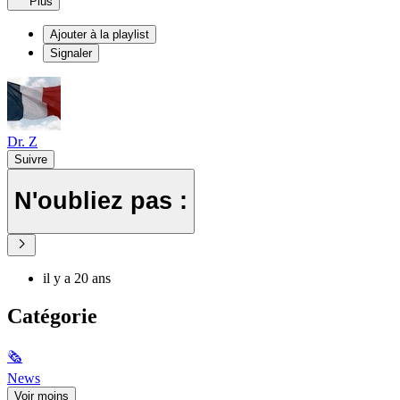
Plus
Ajouter à la playlist
Signaler
Dr. Z
Suivre
N'oubliez pas :
il y a 20 ans
Catégorie
🗞
News
Voir moins