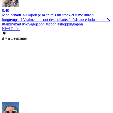
0:40
Mon achat#1au Japon je m'en fais un stock et il me dure sii
longtemps !! Vraiment ils ont des collants à résistance industrielle 🔨
#familymart #voyagejapon #japon #shoppingjapon
Kiwi Pinku
il y a 1 semaine