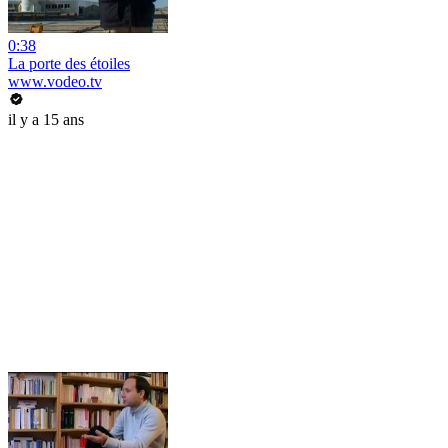
0:38
La porte des étoiles
www.vodeo.tv
il y a 15 ans