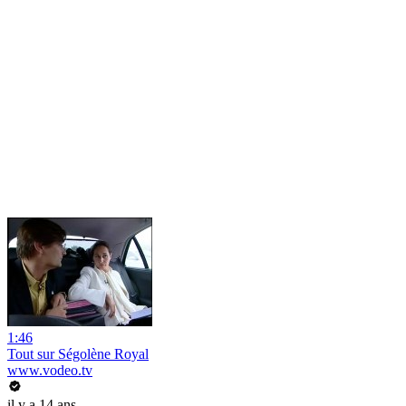
1:46
Tout sur Ségolène Royal
www.vodeo.tv
il y a 14 ans