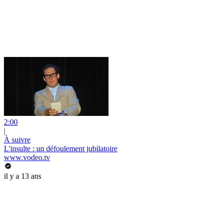
2:00
|
À suivre
L'insulte : un défoulement jubilatoire
www.vodeo.tv
il y a 13 ans