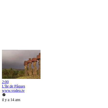
2:00
L'île de Pâques
www.vodeo.tv
il y a 14 ans