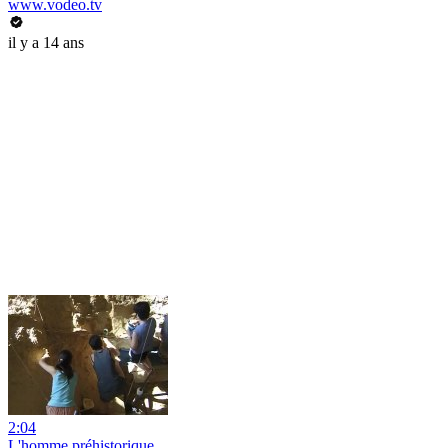
www.vodeo.tv
il y a 14 ans
2:04
L'homme préhistorique