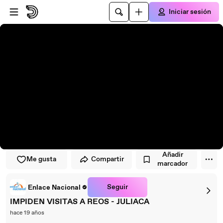
Saltar al reproductor
Saltar al contenido principal
Iniciar sesión
Añadir
Me gusta
Compartir
marcador
Seguir
Enlace Nacional
IMPIDEN VISITAS A REOS - JULIACA
hace 19 años