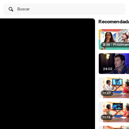
Buscar
Recomendad
8:38
|
Próxima
24:02
11:57
11:18