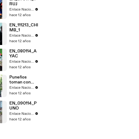
RUJ
Enlace Nacional
hace 12 años
EN_111213_CHI
MB_1
Enlace Nacional
hace 12 años
EN_080114_A
YAC
Enlace Nacional
hace 12 años
Puneños
toman con
calma fallo de
Enlace Nacional
La Haya
hace 12 años
EN_090114_P
UNO
Enlace Nacional
hace 12 años