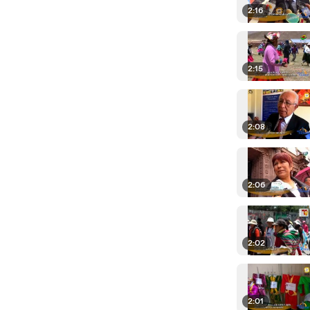
2:16
2:15
2:08
2:06
2:02
2:01