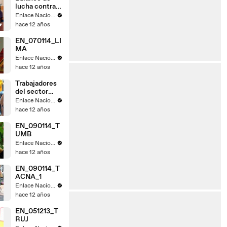
lucha contra
el
Enlace Nacional
narcotrafico
hace 12 años
EN_070114_LI
MA
Enlace Nacional
hace 12 años
Trabajadores
del sector
judicial de
Enlace Nacional
Tacna acatan
hace 12 años
paro
EN_090114_T
UMB
Enlace Nacional
hace 12 años
EN_090114_T
ACNA_1
Enlace Nacional
hace 12 años
EN_051213_T
RUJ