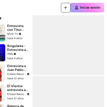
Iniciar sesión
a
Entrevista
con Tihui
Gutiérrez,
MVS TV
mente
maestra de la
hace 4 años
Compañia
Nacional de
Singulares -
Danza -
Entrevista a
Almohadazo
Lolo de Juan
7NN
Casero
hace 4 años
Entrevista a
Juan Pablo
Saaverda
Enlace Nacional
FEDEPAZ
hace 12 años
El Vientre
entrevista a
Mayella
Enlace Nacional
Lloclla
hace 12 años
Balance de