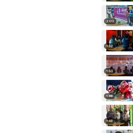
2:00
1:52
1:50
1:48
1:48