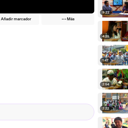
9:22
Añadir marcador
Más
4:25
1:47
2:54
2:22