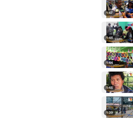
1:47
1:46
1:44
1:45
1:39