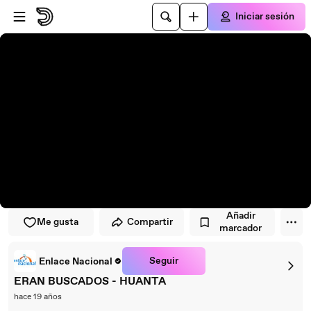
Saltar al reproductor
Saltar al contenido principal
Iniciar sesión
Añadir
Me gusta
Compartir
marcador
Seguir
Enlace Nacional
ERAN BUSCADOS - HUANTA
hace 19 años