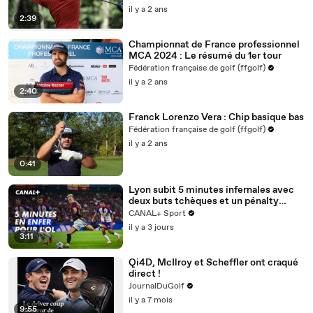
il y a 2 ans
2:39
Championnat de France professionnel
MCA 2024 : Le résumé du 1er tour
Fédération française de golf (ffgolf)
il y a 2 ans
2:40
Franck Lorenzo Vera : Chip basique bas
Fédération française de golf (ffgolf)
il y a 2 ans
0:41
Lyon subit 5 minutes infernales avec
deux buts tchèques et un pénalty
manqué - Ligue des champions 2026-
CANAL+ Sport
2027
il y a 3 jours
3:11
Qi4D, McIlroy et Scheffler ont craqué
direct !
JournalDuGolf
il y a 7 mois
9:55