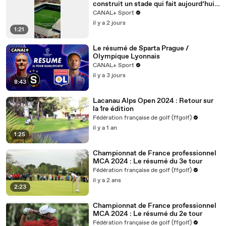
construit un stade qui fait aujourd’hui
référence… et qui inspire le FC
CANAL+ Sport
Versailles pour son futur projet 🤝🏟️
il y a 2 jours
1:21
Le résumé de Sparta Prague /
Olympique Lyonnais
CANAL+ Sport
il y a 3 jours
8:43
Lacanau Alps Open 2024 : Retour sur
la 1re édition
Fédération française de golf (ffgolf)
il y a 1 an
1:25
Championnat de France professionnel
MCA 2024 : Le résumé du 3e tour
Fédération française de golf (ffgolf)
il y a 2 ans
2:23
Championnat de France professionnel
MCA 2024 : Le résumé du 2e tour
Fédération française de golf (ffgolf)