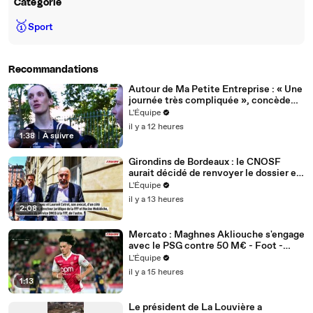
Catégorie
🥇
Sport
Recommandations
Autour de Ma Petite Entreprise : « Une
journée très compliquée », concède
Océane Mahé après la 6e étape - Tour
L'Équipe
de France femmes avec Zwift - Autour
il y a 12 heures
de Ma Petite Entreprise
1:38
|
À suivre
Girondins de Bordeaux : le CNOSF
aurait décidé de renvoyer le dossier en
appel devant la DNCG - Foot -
L'Équipe
Bordeaux
il y a 13 heures
2:08
Mercato : Maghnes Akliouche s'engage
avec le PSG contre 50 M€ - Foot -
Ligue 1 - Transferts
L'Équipe
il y a 15 heures
1:13
Le président de La Louvière a