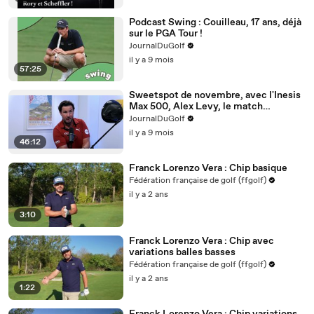
Podcast Swing : Couilleau, 17 ans, déjà
sur le PGA Tour !
JournalDuGolf
il y a 9 mois
57:25
Sweetspot de novembre, avec l'Inesis
Max 500, Alex Levy, le match
persimon / titane et même la hype des
JournalDuGolf
niveaux à bulle !
il y a 9 mois
46:12
Franck Lorenzo Vera : Chip basique
Fédération française de golf (ffgolf)
il y a 2 ans
3:10
Franck Lorenzo Vera : Chip avec
variations balles basses
Fédération française de golf (ffgolf)
il y a 2 ans
1:22