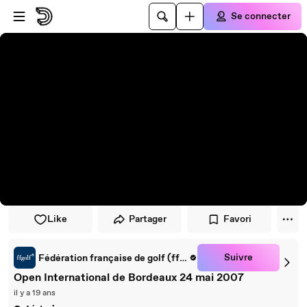
Passer au player
Passer au contenu principal
Se connecter
Like
Partager
Favori
Suivre
Fédération française de golf (ffgolf)
Open International de Bordeaux 24 mai 2007
il y a 19 ans