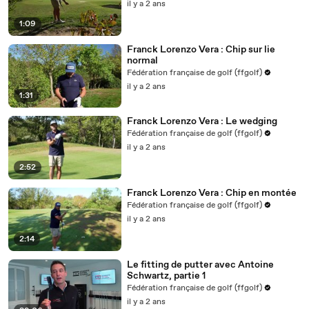
il y a 2 ans
1:09
Franck Lorenzo Vera : Chip sur lie
normal
Fédération française de golf (ffgolf)
il y a 2 ans
1:31
Franck Lorenzo Vera : Le wedging
Fédération française de golf (ffgolf)
il y a 2 ans
2:52
Franck Lorenzo Vera : Chip en montée
Fédération française de golf (ffgolf)
il y a 2 ans
2:14
Le fitting de putter avec Antoine
Schwartz, partie 1
Fédération française de golf (ffgolf)
il y a 2 ans