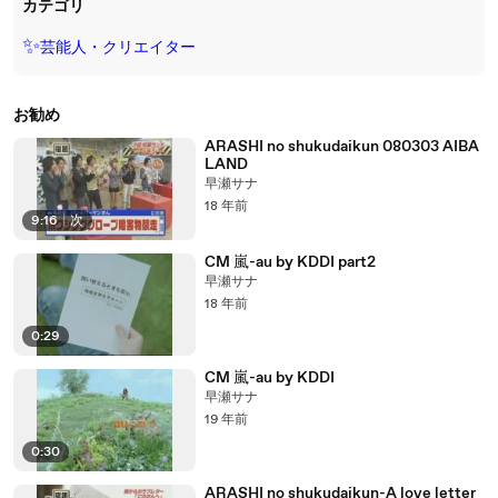
カテゴリ
✨
芸能人・クリエイター
お勧め
ARASHI no shukudaikun 080303 AIBA
LAND
早瀬サナ
18 年前
9:16
|
次
CM 嵐-au by KDDI part2
早瀬サナ
18 年前
0:29
CM 嵐-au by KDDI
早瀬サナ
19 年前
0:30
ARASHI no shukudaikun-A love letter