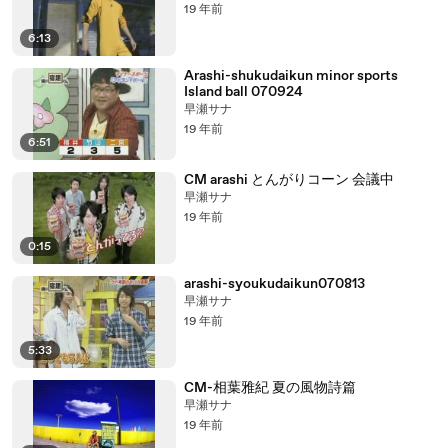
19 年前
6:13
Arashi-shukudaikun minor sports
Island ball 070924
早瀬サナ
19 年前
6:51
CM arashi とんがりコーン 会議中
早瀬サナ
19 年前
0:15
arashi-syoukudaikun070813
早瀬サナ
19 年前
5:33
CM-相葉雅紀 夏の風物詩篇
早瀬サナ
19 年前