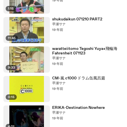
19 年前
1:15
shukudaikun 071210 PART2
早瀬サナ
19 年前
11:45
waratteiitomo Tegoshi Yuya+飛輪海
Fahrenheit 071123
早瀬サナ
19 年前
9:33
CM-嵐 c1000 ドラム缶風呂篇
早瀬サナ
19 年前
0:15
ERIKA-Destination Nowhere
早瀬サナ
19 年前
4:01