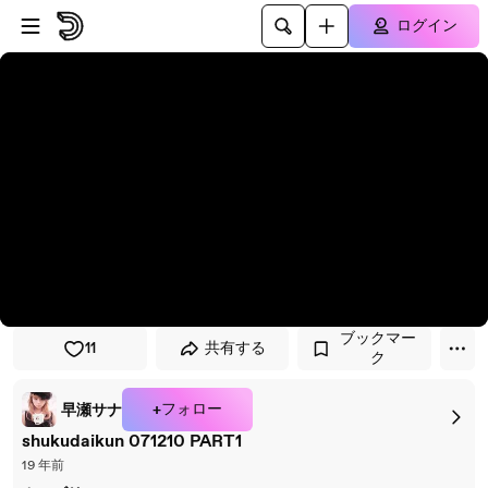
プレイヤーにスキップ
メインコンテンツにスキップ
ログイン
ブックマー
11
共有する
ク
+フォロー
早瀬サナ
shukudaikun 071210 PART1
19 年前