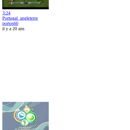
3:24
Portugal_angleterre
portos60
il y a 20 ans