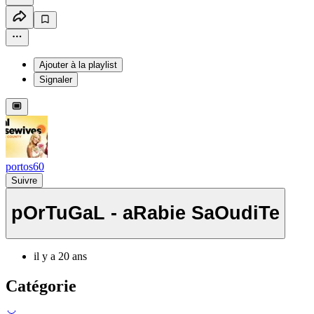
Ajouter à la playlist
Signaler
portos60
Suivre
pOrTuGaL - aRabie SaOudiTe
il y a 20 ans
Catégorie