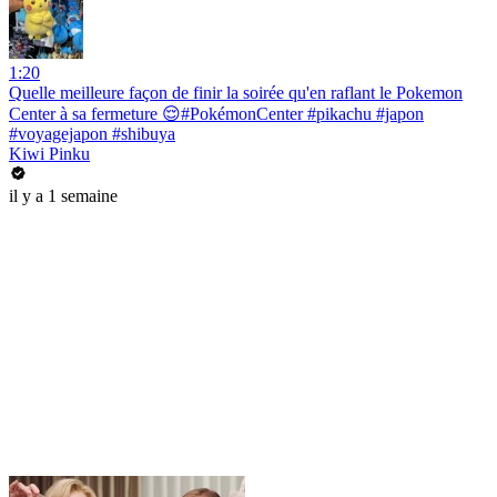
1:20
Quelle meilleure façon de finir la soirée qu'en raflant le Pokemon
Center à sa fermeture 😌#PokémonCenter #pikachu #japon
#voyagejapon #shibuya
Kiwi Pinku
il y a 1 semaine