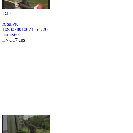
2:35
|
À suivre
1093078010073_57720
portos60
il y a 17 ans