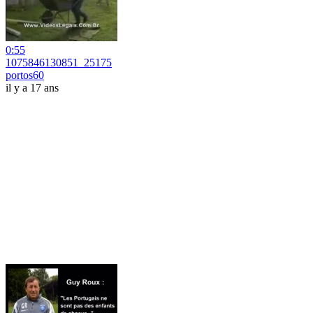
0:55
1075846130851_25175
portos60
il y a 17 ans