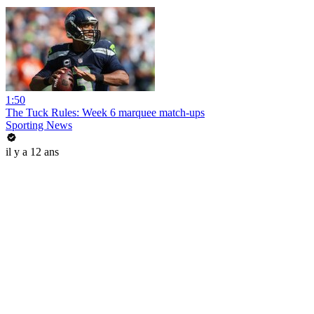
1:50
The Tuck Rules: Week 6 marquee match-ups
Sporting News
il y a 12 ans