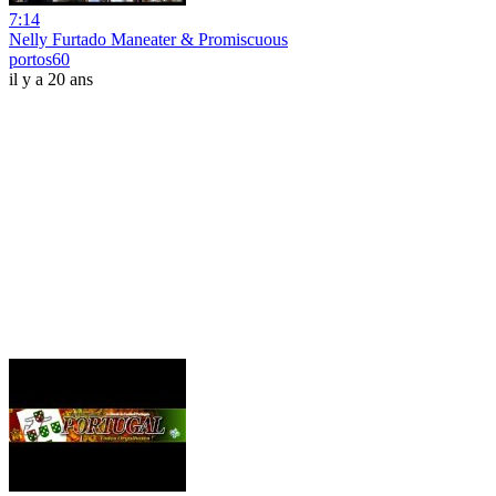
7:14
Nelly Furtado Maneater & Promiscuous
portos60
il y a 20 ans