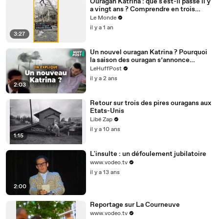
Ouragan Katrina : que s'est-il passé il y
a vingt ans ? Comprendre en trois
minutes
Le Monde
il y a 1 an
3:27
Un nouvel ouragan Katrina ? Pourquoi
la saison des ouragan s’annonce
terrifiante cette année
LeHuffPost
il y a 2 ans
2:03
Retour sur trois des pires ouragans aux
Etats-Unis
Libé Zap
il y a 10 ans
1:15
L'insulte : un défoulement jubilatoire
www.vodeo.tv
il y a 13 ans
2:00
Reportage sur La Courneuve
www.vodeo.tv