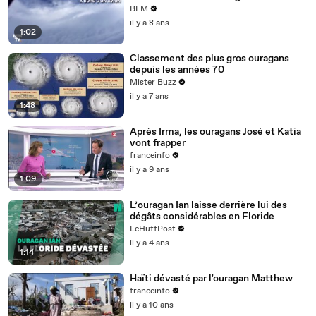
BFM
il y a 8 ans
1:02
Classement des plus gros ouragans
depuis les années 70
Mister Buzz
il y a 7 ans
1:48
Après Irma, les ouragans José et Katia
vont frapper
franceinfo
il y a 9 ans
1:09
L’ouragan Ian laisse derrière lui des
dégâts considérables en Floride
LeHuffPost
il y a 4 ans
1:14
Haïti dévasté par l'ouragan Matthew
franceinfo
il y a 10 ans