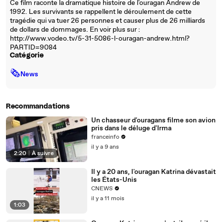
Ce film raconte la dramatique histoire de l'ouragan Andrew de
1992. Les survivants se rappellent le déroulement de cette
tragédie qui va tuer 26 personnes et causer plus de 26 milliards
de dollars de dommages. En voir plus sur :
http://www.vodeo.tv/5-31-5086-l-ouragan-andrew.html?
PARTID=9084
Catégorie
🗞
News
Recommandations
Un chasseur d'ouragans filme son avion
pris dans le déluge d'Irma
franceinfo
il y a 9 ans
2:20
|
À suivre
Il y a 20 ans, l'ouragan Katrina dévastait
les États-Unis
CNEWS
il y a 11 mois
1:03