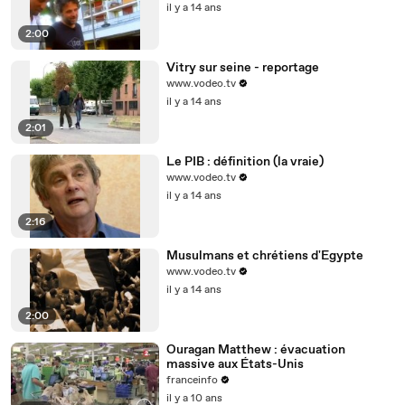
il y a 14 ans
2:00
Vitry sur seine - reportage
www.vodeo.tv
il y a 14 ans
2:01
Le PIB : définition (la vraie)
www.vodeo.tv
il y a 14 ans
2:16
Musulmans et chrétiens d'Egypte
www.vodeo.tv
il y a 14 ans
2:00
Ouragan Matthew : évacuation
massive aux États-Unis
franceinfo
il y a 10 ans