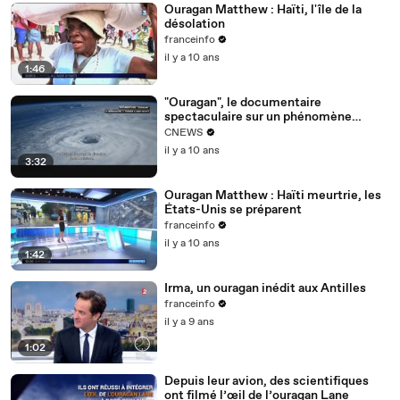
Ouragan Matthew : Haïti, l'île de la
désolation
franceinfo
il y a 10 ans
1:46
"Ouragan", le documentaire
spectaculaire sur un phénomène
climatique - Le 08/06/2016 à 19:19
CNEWS
il y a 10 ans
3:32
Ouragan Matthew : Haïti meurtrie, les
États-Unis se préparent
franceinfo
il y a 10 ans
1:42
Irma, un ouragan inédit aux Antilles
franceinfo
il y a 9 ans
1:02
Depuis leur avion, des scientifiques
ont filmé l’œil de l’ouragan Lane