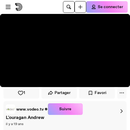
Passer au player
Passer au contenu principal
Se connecter
1
Partager
Favori
Suivre
www.vodeo.tv
L'ouragan Andrew
il y a 19 ans