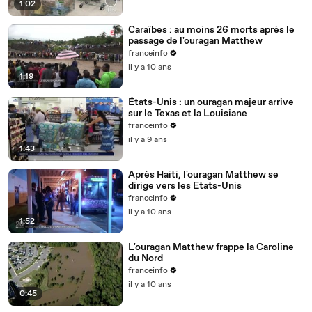
1:02
Caraïbes : au moins 26 morts après le
passage de l'ouragan Matthew
franceinfo
il y a 10 ans
1:19
États-Unis : un ouragan majeur arrive
sur le Texas et la Louisiane
franceinfo
il y a 9 ans
1:43
Après Haiti, l'ouragan Matthew se
dirige vers les Etats-Unis
franceinfo
il y a 10 ans
1:52
L'ouragan Matthew frappe la Caroline
du Nord
franceinfo
il y a 10 ans
0:45