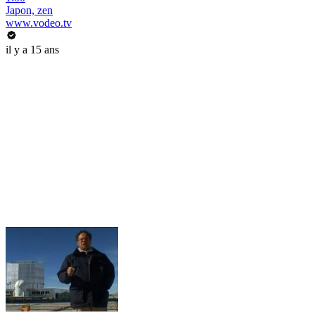
Japon, zen
www.vodeo.tv
il y a 15 ans