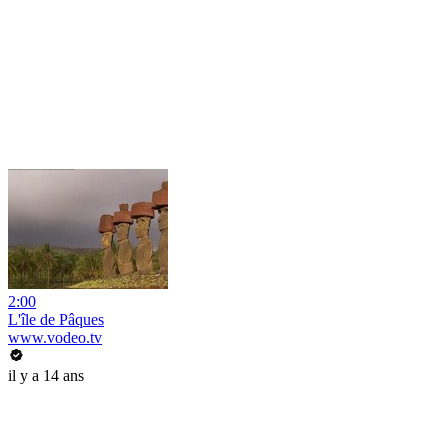
2:00
L'île de Pâques
www.vodeo.tv
il y a 14 ans