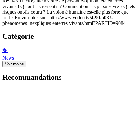
Revivez l'incroyable histoire de personnes qui ont été enterrés
vivants ! Qu'ont–ils ressentis ? Comment ont-ils pu survivre ? Quels
risques ont-ils couru ? La volonté humaine est-elle plus forte que
tout ? En voir plus sur : http://www.vodeo.tv/4-90-5033-
phenomenes-inexpliques-enterres-vivants.html?PARTID=9084
Catégorie
🗞
News
Voir moins
Recommandations