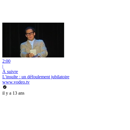
2:00
|
À suivre
L'insulte : un défoulement jubilatoire
www.vodeo.tv
il y a 13 ans