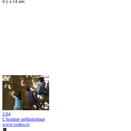
il y a 14 ans
2:04
L'homme préhistorique
www.vodeo.tv