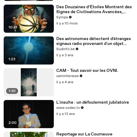
Des Douzaines d’Étoiles Montrent des
Signes de Civilisations Avancées,
Selon les Scientifiques
Sympa
il y a 10 mois
10:41
Des astronomes détectent d'étranges
signaux radio provenant d'un objet
stellaire unique
Sudinfo.be
il y a 3 ans
1:23
CAM - Tout savoir sur les OVNI.
caminteresse
il y a 4 ans
1:30
L'insulte : un défoulement jubilatoire
www.vodeo.tv
il y a 13 ans
2:00
Reportage sur La Courneuve