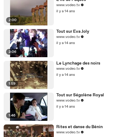
www.vodeo.tv
il y a 14 ans
2:00
Tout sur Eva Joly
www.vodeo.tv
il y a 14 ans
2:06
Le Lynchage des noirs
www.vodeo.tv
il y a 14 ans
1:59
Tout sur Ségolène Royal
www.vodeo.tv
il y a 14 ans
1:46
Rites et danse du Bénin
www.vodeo.tv