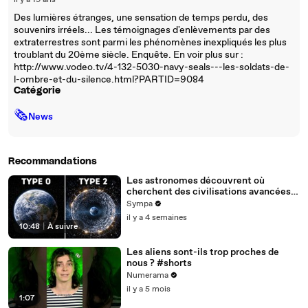
il y a 19 ans
Des lumières étranges, une sensation de temps perdu, des
souvenirs irréels... Les témoignages d'enlèvements par des
extraterrestres sont parmi les phénomènes inexpliqués les plus
troublant du 20ème siècle. Enquête. En voir plus sur :
http://www.vodeo.tv/4-132-5030-navy-seals---les-soldats-de-
l-ombre-et-du-silence.html?PARTID=9084
Catégorie
🗞
News
Recommandations
Les astronomes découvrent où
cherchent des civilisations avancées
dans l’espace !
Sympa
il y a 4 semaines
10:48
|
À suivre
Les aliens sont-ils trop proches de
nous ? #shorts
Numerama
il y a 5 mois
1:07