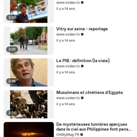
www.vodeo.tv
il y a 14 ans
2:00
Vitry sur seine - reportage
www.vodeo.tv
il y a 14 ans
2:01
Le PIB : définition (la vraie)
www.vodeo.tv
il y a 14 ans
2:16
Musulmans et chrétiens d'Egypte
www.vodeo.tv
il y a 14 ans
2:00
De mystérieuses lumières aperçues
dans le ciel aux Philippines font penser
à un immense vaisseau extraterrestre
OhMyMag FR