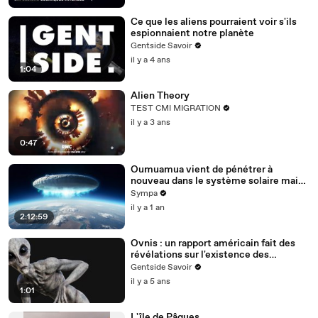
Ce que les aliens pourraient voir s'ils
espionnaient notre planète
Gentside Savoir
il y a 4 ans
1:04
Alien Theory
TEST CMI MIGRATION
il y a 3 ans
0:47
Oumuamua vient de pénétrer à
nouveau dans le système solaire mais
pas seul
Sympa
il y a 1 an
2:12:59
Ovnis : un rapport américain fait des
révélations sur l'existence des
extraterrestres
Gentside Savoir
il y a 5 ans
1:01
L'île de Pâques