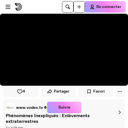
Passer au player
Passer au contenu principal
Se connecter
4
Partager
Favori
Suivre
www.vodeo.tv
Phénomènes Inexpliqués : Enlèvements
extraterrestres