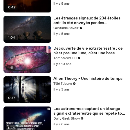
il y a 5 ans
0:42
Les étranges signaux de 234 étoiles
ont-ils été envoyés par des
extraterrestres ?
Gentside Savoir
il y a 5 ans
1:04
Découverte de vie extraterrestre : ce
n'est pas une lune, c'est une base
sidérale!
TomoNews FR
il y a 10 ans
1:11
Alien Theory - Une histoire de temps
Télé 7 Jours
il y a 3 ans
0:47
Les astronomes captent un étrange
signal extraterrestre qui se répète tous
les 157 jours
Daily Geek Show
il y a 6 ans
0:51