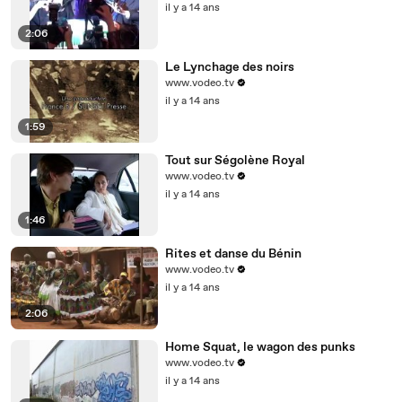
il y a 14 ans
2:06
Le Lynchage des noirs
www.vodeo.tv
il y a 14 ans
1:59
Tout sur Ségolène Royal
www.vodeo.tv
il y a 14 ans
1:46
Rites et danse du Bénin
www.vodeo.tv
il y a 14 ans
2:06
Home Squat, le wagon des punks
www.vodeo.tv
il y a 14 ans