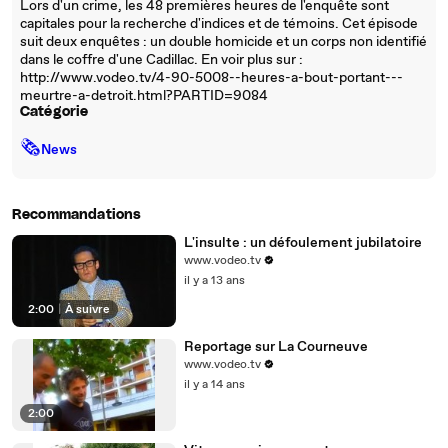
Lors d'un crime, les 48 premières heures de l'enquête sont
capitales pour la recherche d'indices et de témoins. Cet épisode
suit deux enquêtes : un double homicide et un corps non identifié
dans le coffre d'une Cadillac. En voir plus sur :
http://www.vodeo.tv/4-90-5008--heures-a-bout-portant---
meurtre-a-detroit.html?PARTID=9084
Catégorie
🗞
News
Recommandations
L'insulte : un défoulement jubilatoire
www.vodeo.tv
il y a 13 ans
2:00
|
À suivre
Reportage sur La Courneuve
www.vodeo.tv
il y a 14 ans
2:00