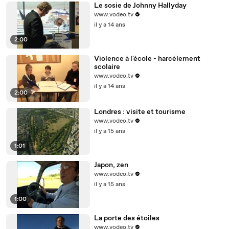
Le sosie de Johnny Hallyday
www.vodeo.tv
il y a 14 ans
2:00
Violence à l'école - harcèlement
scolaire
www.vodeo.tv
il y a 14 ans
2:00
Londres : visite et tourisme
www.vodeo.tv
il y a 15 ans
1:01
Japon, zen
www.vodeo.tv
il y a 15 ans
1:00
La porte des étoiles
www.vodeo.tv