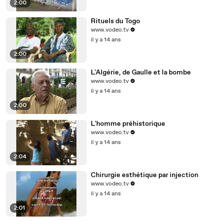
2:00
Rituels du Togo
www.vodeo.tv
il y a 14 ans
2:00
L'Algérie, de Gaulle et la bombe
www.vodeo.tv
il y a 14 ans
2:00
L'homme préhistorique
www.vodeo.tv
il y a 14 ans
2:04
Chirurgie esthétique par injection
www.vodeo.tv
il y a 14 ans
2:01