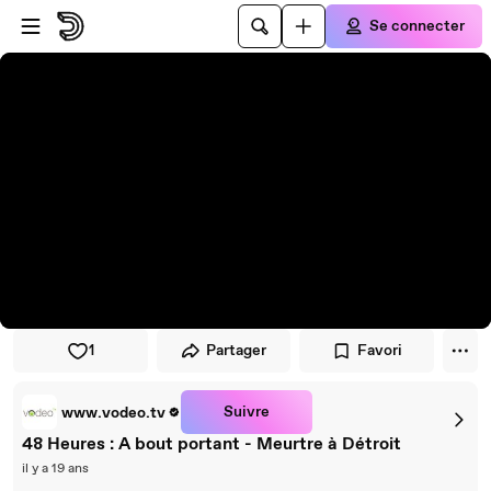
Passer au player
Passer au contenu principal
Se connecter
1
Partager
Favori
Suivre
www.vodeo.tv
48 Heures : A bout portant - Meurtre à Détroit
il y a 19 ans