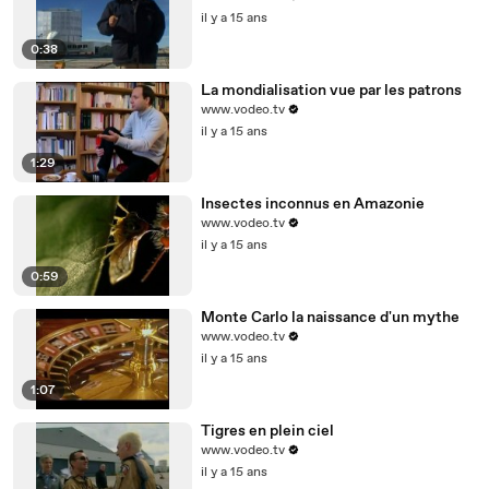
il y a 15 ans
0:38
La mondialisation vue par les patrons
www.vodeo.tv
il y a 15 ans
1:29
Insectes inconnus en Amazonie
www.vodeo.tv
il y a 15 ans
0:59
Monte Carlo la naissance d'un mythe
www.vodeo.tv
il y a 15 ans
1:07
Tigres en plein ciel
www.vodeo.tv
il y a 15 ans