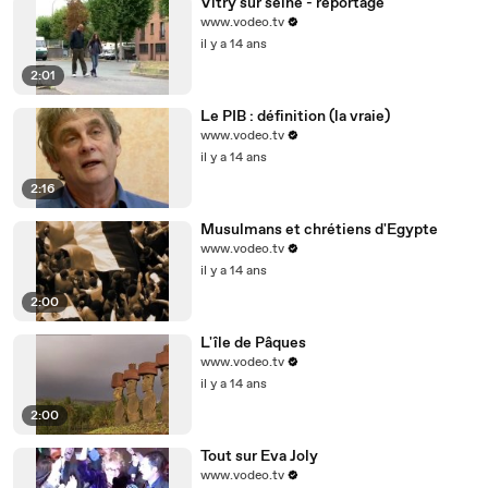
Vitry sur seine - reportage
www.vodeo.tv
il y a 14 ans
2:01
Le PIB : définition (la vraie)
www.vodeo.tv
il y a 14 ans
2:16
Musulmans et chrétiens d'Egypte
www.vodeo.tv
il y a 14 ans
2:00
L'île de Pâques
www.vodeo.tv
il y a 14 ans
2:00
Tout sur Eva Joly
www.vodeo.tv