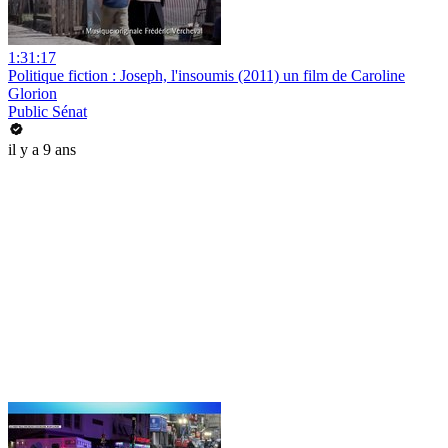
1:31:17
Politique fiction : Joseph, l'insoumis (2011) un film de Caroline
Glorion
Public Sénat
il y a 9 ans