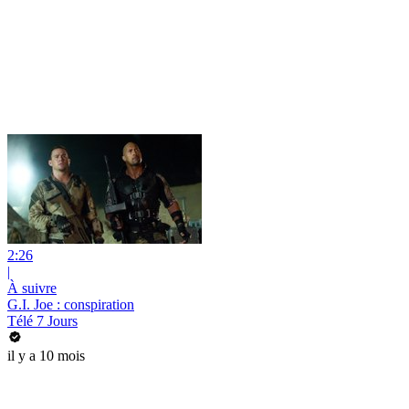
2:26
|
À suivre
G.I. Joe : conspiration
Télé 7 Jours
il y a 10 mois