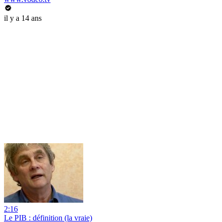
il y a 14 ans
2:16
Le PIB : définition (la vraie)