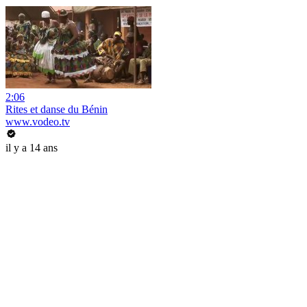
2:06
Rites et danse du Bénin
www.vodeo.tv
il y a 14 ans