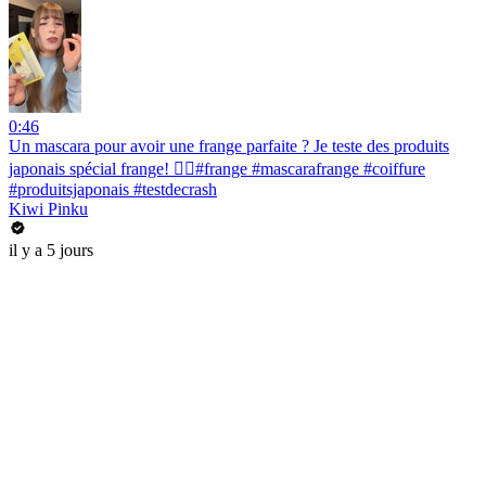
0:46
Un mascara pour avoir une frange parfaite ? Je teste des produits
japonais spécial frange! 💇‍♀️#frange #mascarafrange #coiffure
#produitsjaponais #testdecrash
Kiwi Pinku
il y a 5 jours