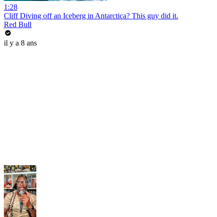
1:28
Cliff Diving off an Iceberg in Antarctica? This guy did it.
Red Bull
il y a 8 ans