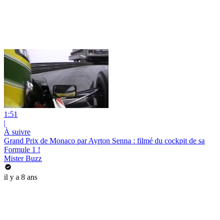
1:51
|
À suivre
Grand Prix de Monaco par Ayrton Senna : filmé du cockpit de sa
Formule 1 !
Mister Buzz
il y a 8 ans