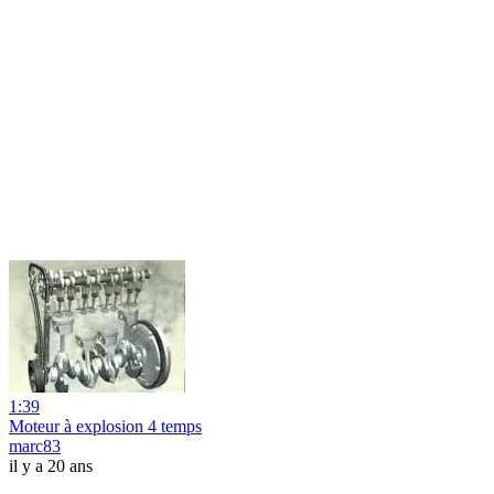
1:39
Moteur à explosion 4 temps
marc83
il y a 20 ans