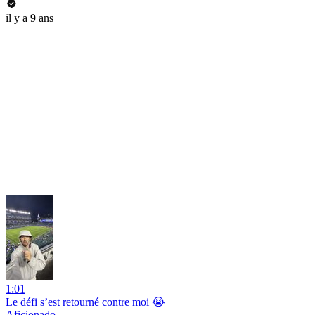
il y a 9 ans
1:01
Le défi s’est retourné contre moi 😭
Aficionado