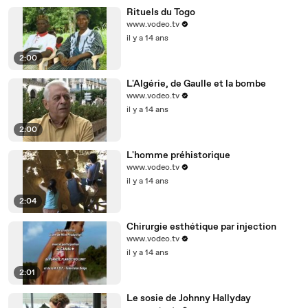
Rituels du Togo
www.vodeo.tv
il y a 14 ans
2:00
L'Algérie, de Gaulle et la bombe
www.vodeo.tv
il y a 14 ans
2:00
L'homme préhistorique
www.vodeo.tv
il y a 14 ans
2:04
Chirurgie esthétique par injection
www.vodeo.tv
il y a 14 ans
2:01
Le sosie de Johnny Hallyday