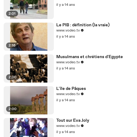
il y a 14 ans
2:01
Le PIB : définition (la vraie)
www.vodeo.tv
il y a 14 ans
2:16
Musulmans et chrétiens d'Egypte
www.vodeo.tv
il y a 14 ans
2:00
L'île de Pâques
www.vodeo.tv
il y a 14 ans
2:00
Tout sur Eva Joly
www.vodeo.tv
il y a 14 ans