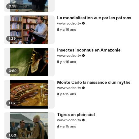
0:38
La mondialisation vue par les patrons
www.vodeo.tv
il y a 15 ans
1:29
Insectes inconnus en Amazonie
www.vodeo.tv
il y a 15 ans
0:59
Monte Carlo la naissance d'un mythe
www.vodeo.tv
il y a 15 ans
1:07
Tigres en plein ciel
www.vodeo.tv
il y a 15 ans
1:00