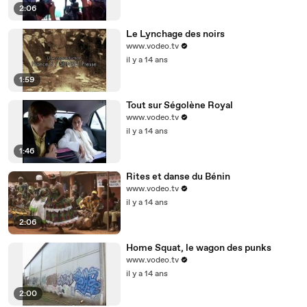
2:06
Le Lynchage des noirs
www.vodeo.tv
il y a 14 ans
1:59
Tout sur Ségolène Royal
www.vodeo.tv
il y a 14 ans
1:46
Rites et danse du Bénin
www.vodeo.tv
il y a 14 ans
2:06
Home Squat, le wagon des punks
www.vodeo.tv
il y a 14 ans
2:00