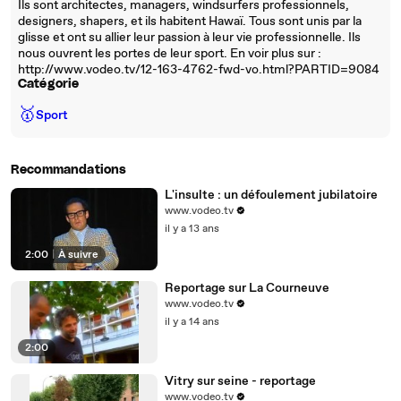
Ils sont architectes, managers, windsurfers professionnels,
designers, shapers, et ils habitent Hawaï. Tous sont unis par la
glisse et ont su allier leur passion à leur vie professionnelle. Ils
nous ouvrent les portes de leur sport. En voir plus sur :
http://www.vodeo.tv/12-163-4762-fwd-vo.html?PARTID=9084
Catégorie
🥇
Sport
Recommandations
L'insulte : un défoulement jubilatoire
www.vodeo.tv
il y a 13 ans
2:00
|
À suivre
Reportage sur La Courneuve
www.vodeo.tv
il y a 14 ans
2:00
Vitry sur seine - reportage
www.vodeo.tv