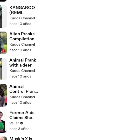
KANGAROO
(REMI
GAILLARD)
Kudos Channel
hace 10 años
Alien Pranks
Compilation
Kudos Channel
hace 10 años
Animal Prank
with a deer
Kudos Channel
hace 10 años
Animal
Control Prank!
- Prank Bank
Kudos Channel
hace 10 años
Former Aide
Claims She
Was Asked to
Veuer
Make a ‘Hit
hace 3 años
List’ For
Trump
Musk’s X Is