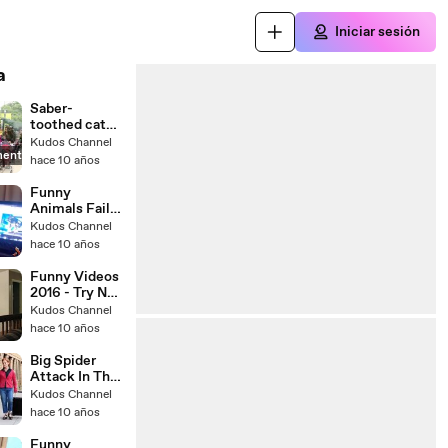
Iniciar sesión
a
Saber-
toothed cat
struts down
Kudos Channel
mente
Wilshire Blvd
hace 10 años
in L.A. and
comes home
Funny
to the Tar
Animals Fail
Pits!
Compilation
Kudos Channel
2013 funny
hace 10 años
pets
Funny Videos
2016 - Try Not
To Laugh Or
Kudos Channel
Grin Watching
hace 10 años
This!
(Challenge
Big Spider
Impossible)
Attack In The
City Prank -
Kudos Channel
4K (Reality
hace 10 años
Pranks 4k)
Funny