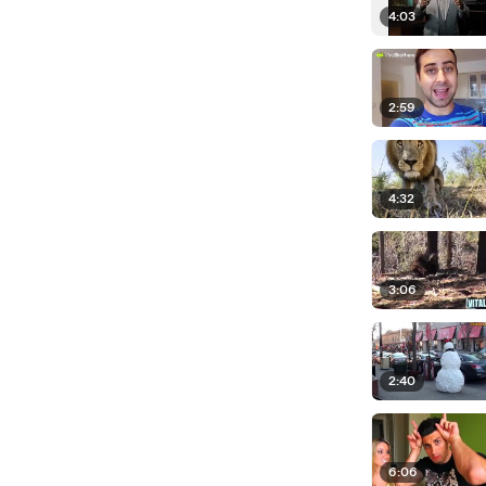
4:03
2:59
4:32
3:06
2:40
6:06