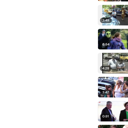
3:49
6:54
4:28
3:47
0:51