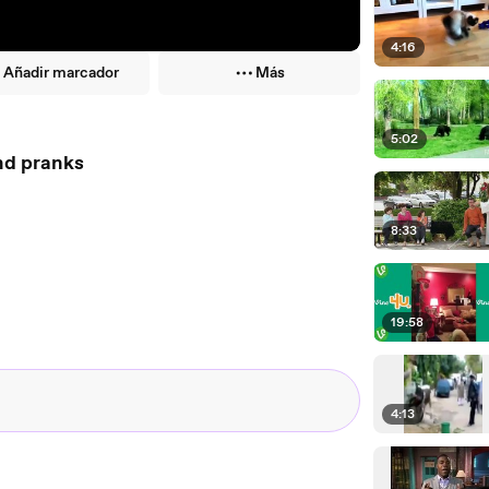
4:16
Añadir marcador
Más
5:02
al jokes and pranks
8:33
19:58
4:13