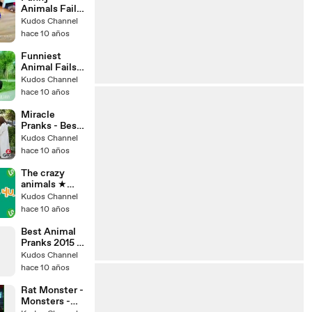
Animals Fails
2015
Kudos Channel
hace 10 años
Funniest
Animal Fails
Compilation -
Kudos Channel
- FailArmy
hace 10 años
Miracle
Pranks - Best
of Just For
Kudos Channel
Laughs Gags
hace 10 años
The crazy
animals ★
Cute Pets --
Kudos Channel
Vine
hace 10 años
compilation
2014 ★
Best Animal
Ultimate
Pranks 2015 -
version
1,000,000
Kudos Channel
Subscribe!
hace 10 años
Rat Monster -
Monsters -