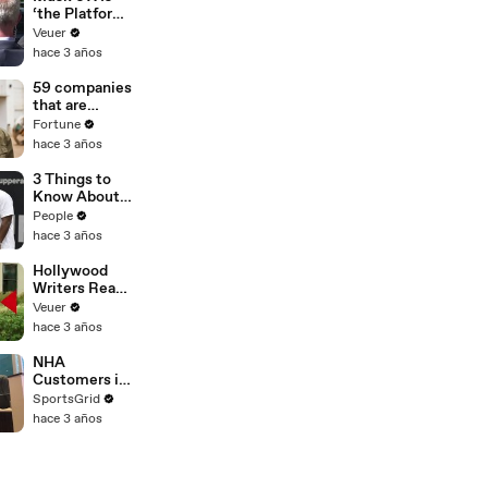
‘the Platform
With the
Veuer
Largest Ratio
hace 3 años
of
Misinformatio
59 companies
n or
that are
Disinformatio
changing the
Fortune
n’ Amongst
world: From
hace 3 años
All Social
Tesla to
Media
Chobani
3 Things to
Platforms
Know About
Coco Gauff's
People
Parents
hace 3 años
Hollywood
Writers Reach
‘Tentative
Veuer
Agreement’
hace 3 años
With Studios
After 146 Day
NHA
Strike
Customers in
Limbo as
SportsGrid
Company
hace 3 años
Faces
Potential
Merger