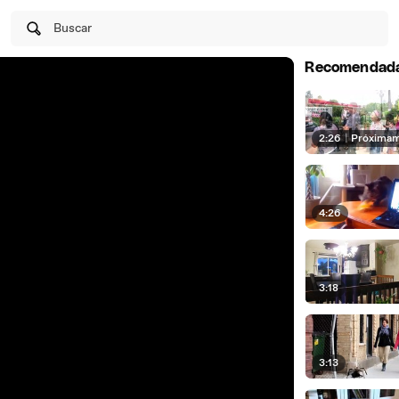
Buscar
Recomendad
2:26
|
Próxima
4:26
3:18
3:13