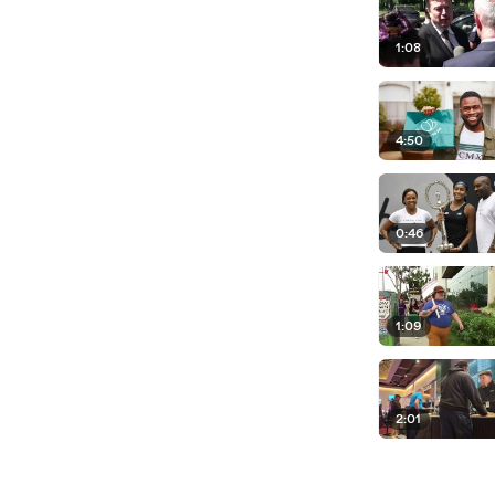
1:08
4:50
0:46
1:09
2:01