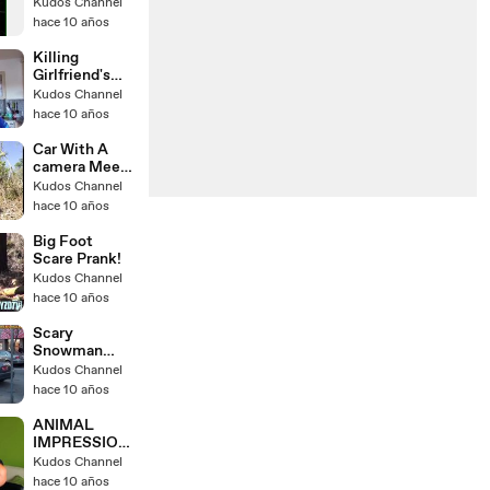
Scare Tactics
Kudos Channel
hace 10 años
Killing
Girlfriend's
Dog in
Kudos Channel
Washing
hace 10 años
Machine
Prank
Car With A
camera Meets
A Group Of
Kudos Channel
Lions - Funny
hace 10 años
Animals
Big Foot
Scare Prank!
Kudos Channel
hace 10 años
Scary
Snowman
Puppy Dog
Kudos Channel
Scare Prank
hace 10 años
Compilation
ANIMAL
IMPRESSION
CHALLENGE
Kudos Channel
hace 10 años