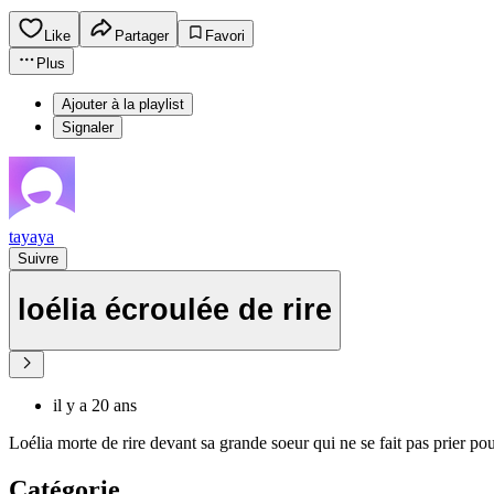
Like
Partager
Favori
Plus
Ajouter à la playlist
Signaler
tayaya
Suivre
loélia écroulée de rire
il y a 20 ans
Loélia morte de rire devant sa grande soeur qui ne se fait pas prier pou
Catégorie