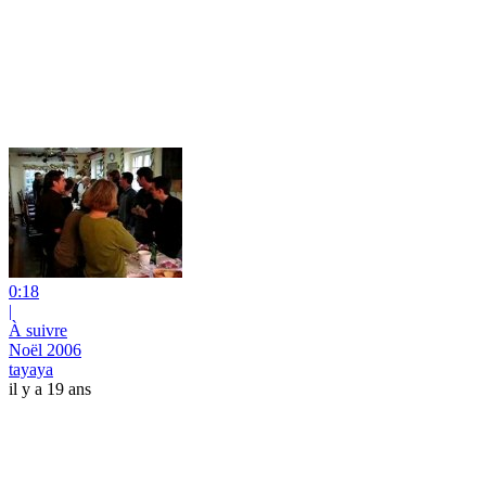
0:18
|
À suivre
Noël 2006
tayaya
il y a 19 ans