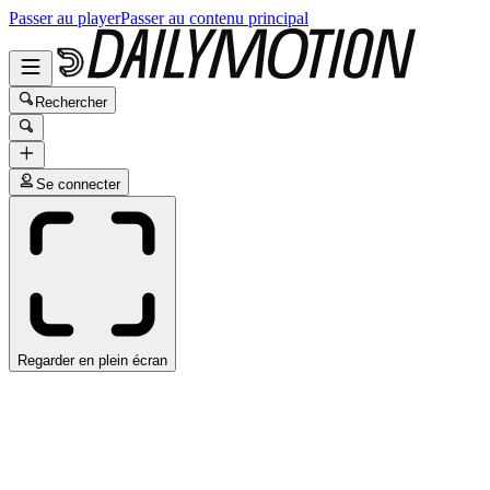
Passer au player
Passer au contenu principal
Rechercher
Se connecter
Regarder en plein écran