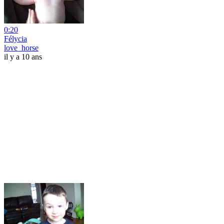
0:20
Félycia
love_horse
il y a 10 ans