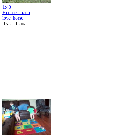
1:48
Henri et Jazira
love_horse
il y a 11 ans