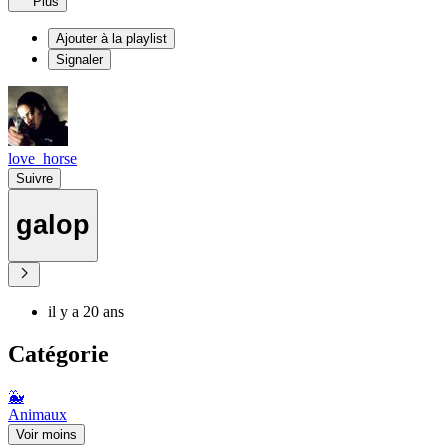
Plus
Ajouter à la playlist
Signaler
love_horse
Suivre
galop
il y a 20 ans
Catégorie
🐳
Animaux
Voir moins