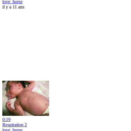
love_horse
il y a 11 ans
0:19
Respiration 2
love_horse