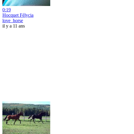
0:19
Hocquet Félycia
love_horse
il y a 11 ans