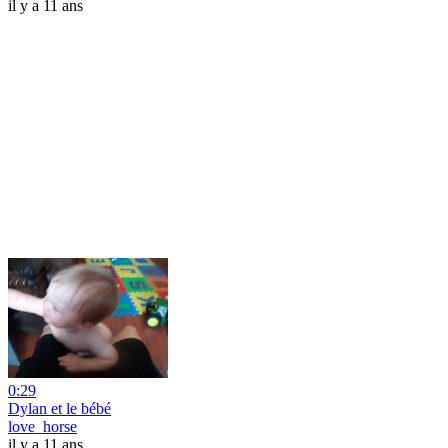
il y a 11 ans
0:29
Dylan et le bébé
love_horse
il y a 11 ans