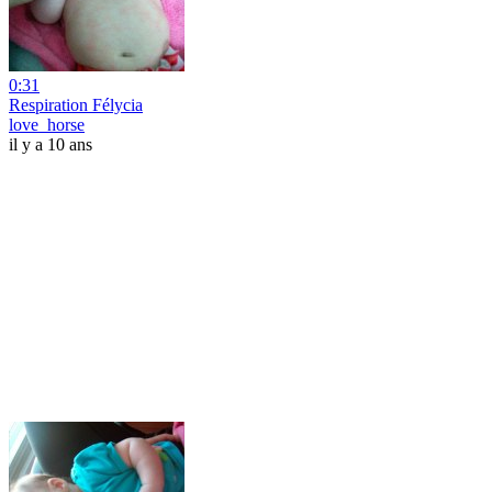
0:31
Respiration Félycia
love_horse
il y a 10 ans