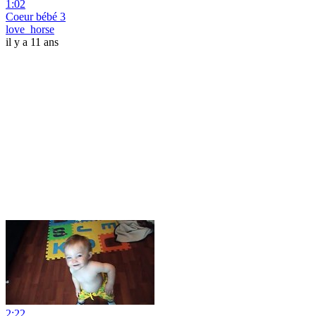
1:02
Coeur bébé 3
love_horse
il y a 11 ans
2:22