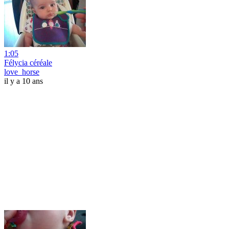
1:05
Félycia céréale
love_horse
il y a 10 ans