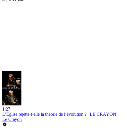
1:27
L’Église rejette-t-elle la théorie de l’évolution ? | LE CRAYON
Le Crayon