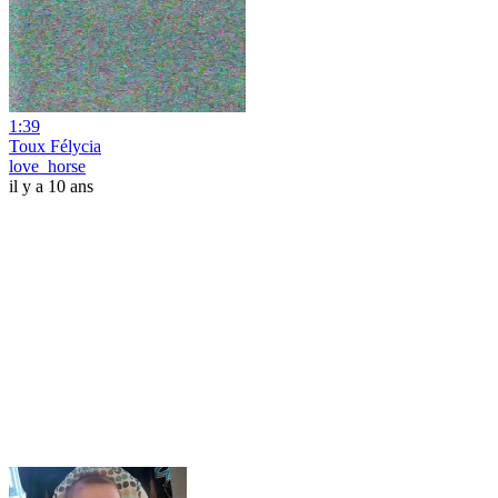
1:39
Toux Félycia
love_horse
il y a 10 ans