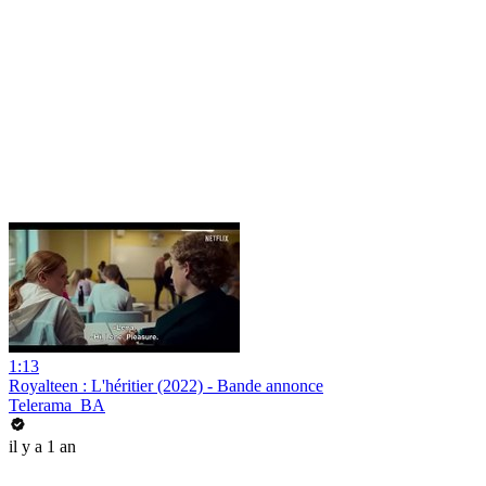
1:13
Royalteen : L'héritier (2022) - Bande annonce
Telerama_BA
il y a 1 an