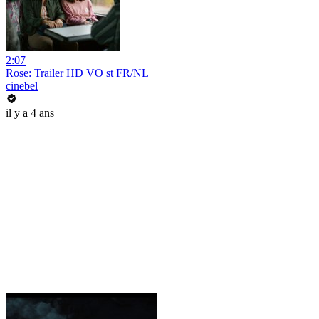
2:07
Rose: Trailer HD VO st FR/NL
cinebel
il y a 4 ans