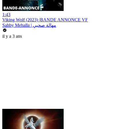
1:43
Viking Wolf (2023) |BANDE ANNONCE VF
Sahby Mehalla | مهالة صحبي
il y a 3 ans