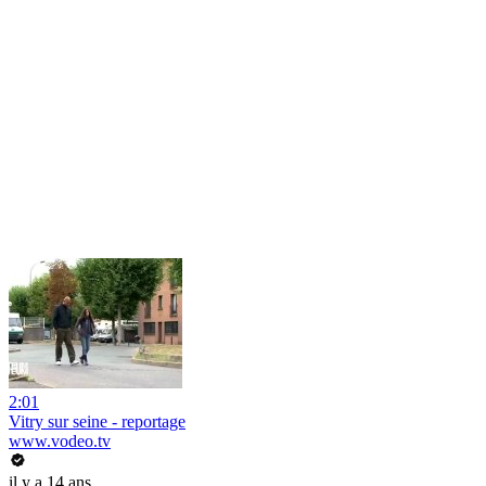
2:01
Vitry sur seine - reportage
www.vodeo.tv
il y a 14 ans