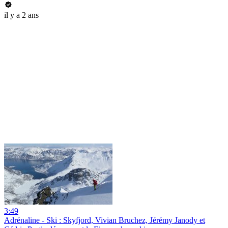
il y a 2 ans
3:49
Adrénaline - Ski : Skyfjord, Vivian Bruchez, Jérémy Janody et