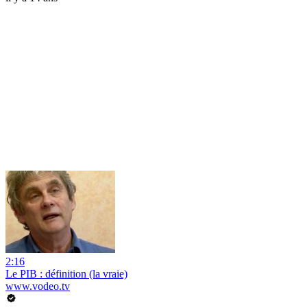
2:16
Le PIB : définition (la vraie)
www.vodeo.tv