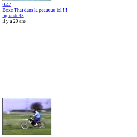
0:47
Boxe Thaï dans la peauuuu lol !!!
tigroudu93
il y a 20 ans