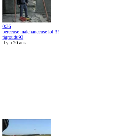
0:36
perceuse malchanceuse lol !!!
tigroudu93
il y a 20 ans