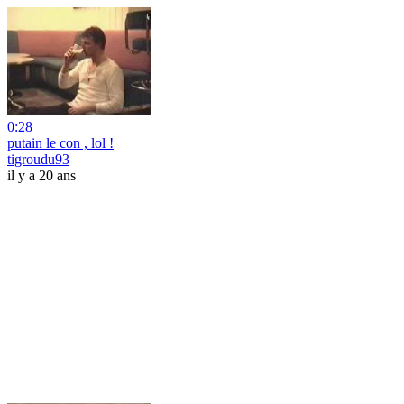
0:28
putain le con , lol !
tigroudu93
il y a 20 ans