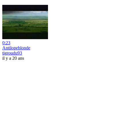
0:23
Antilopeblonde
tigroudu93
il y a 20 ans