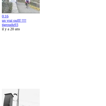
0:16
un vrai oufff !!!!
tigroudu93
il y a 20 ans