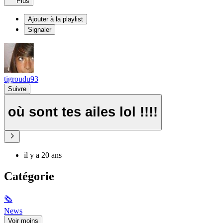
Plus
Ajouter à la playlist
Signaler
tigroudu93
Suivre
où sont tes ailes lol !!!!
il y a 20 ans
Catégorie
🗞
News
Voir moins