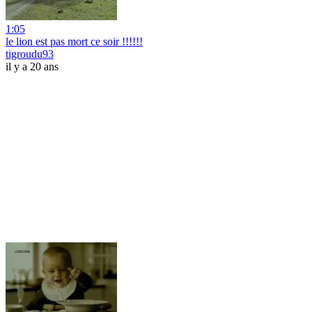
1:05
le lion est pas mort ce soir !!!!!!
tigroudu93
il y a 20 ans