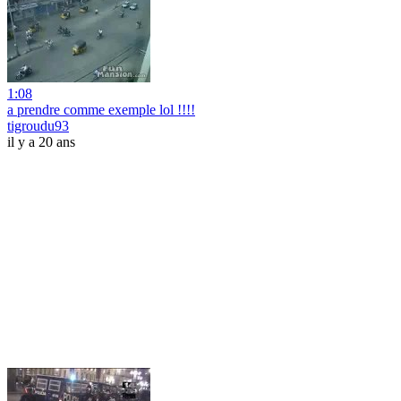
1:08
a prendre comme exemple lol !!!!
tigroudu93
il y a 20 ans