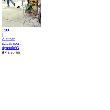
1:00
|
À suivre
adidas sport
tigroudu93
il y a 20 ans