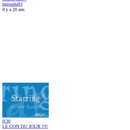
tigroudu93
il y a 20 ans
0:30
LE CON DU JOUR !!!!