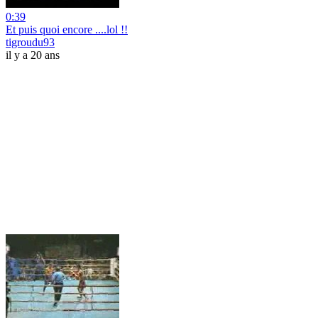
0:39
Et puis quoi encore ....lol !!
tigroudu93
il y a 20 ans