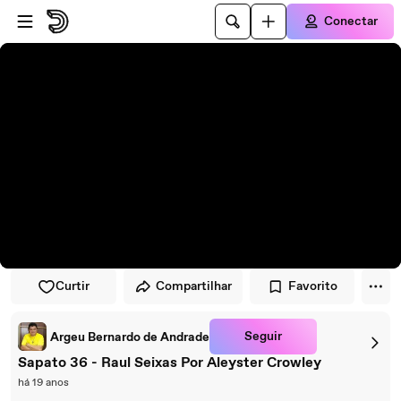
Pular para o player
Ir para o conteúdo principal
Conectar
Curtir
Compartilhar
Favorito
Seguir
Argeu Bernardo de Andrade
Sapato 36 - Raul Seixas Por Aleyster Crowley
há 19 anos