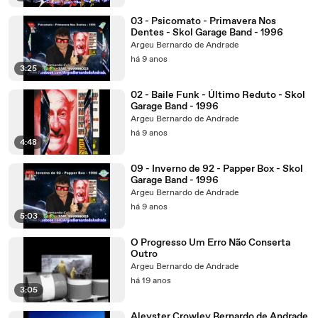
03 - Psicomato - Primavera Nos
Dentes - Skol Garage Band - 1996
Argeu Bernardo de Andrade
há 9 anos
3:25
02 - Baile Funk - Último Reduto - Skol
Garage Band - 1996
Argeu Bernardo de Andrade
há 9 anos
4:48
09 - Inverno de 92 - Papper Box - Skol
Garage Band - 1996
Argeu Bernardo de Andrade
há 9 anos
5:03
O Progresso Um Erro Não Conserta
Outro
Argeu Bernardo de Andrade
há 19 anos
3:05
Aleyster Crowley Bernardo de Andrade