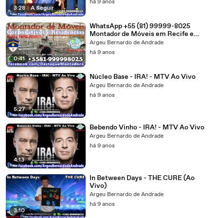
há 9 anos
3:28
|
A Seguir
WhatsApp +55 (81) 99999-8025
Montador de Móveis em Recife e
Grande Nordeste
Argeu Bernardo de Andrade
há 9 anos
0:41
Núcleo Base - IRA! - MTV Ao Vivo
Argeu Bernardo de Andrade
há 9 anos
5:27
Bebendo Vinho - IRA! - MTV Ao Vivo
Argeu Bernardo de Andrade
há 9 anos
4:13
In Between Days - THE CURE (Ao
Vivo)
Argeu Bernardo de Andrade
há 9 anos
3:10