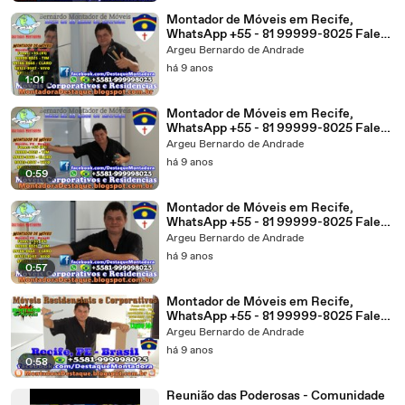
Montador de Móveis em Recife,
WhatsApp +55 - 81 99999-8025 Fale
Com Bernardo, Atendendo Grande
Argeu Bernardo de Andrade
Parte do Nordeste!
há 9 anos
1:01
Montador de Móveis em Recife,
WhatsApp +55 - 81 99999-8025 Fale
Com Bernardo, Ligue Sem
Argeu Bernardo de Andrade
Compromisso!
há 9 anos
0:59
Montador de Móveis em Recife,
WhatsApp +55 - 81 99999-8025 Fale
Com Bernardo, Ligue e Comprove!
Argeu Bernardo de Andrade
há 9 anos
0:57
Montador de Móveis em Recife,
WhatsApp +55 - 81 99999-8025 Fale
Com Bernardo, Ligue Já!
Argeu Bernardo de Andrade
há 9 anos
0:58
Reunião das Poderosas - Comunidade