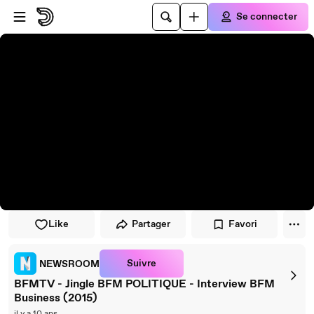
Passer au player
Passer au contenu principal
Se connecter
Like
Partager
Favori
Suivre
NEWSROOM
BFMTV - Jingle BFM POLITIQUE - Interview BFM
Business (2015)