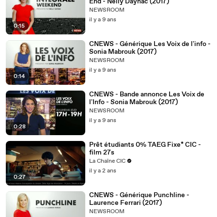
End - Nelly Daynac (2017)
NEWSROOM
il y a 9 ans
0:15
CNEWS - Générique Les Voix de l'info -
Sonia Mabrouk (2017)
NEWSROOM
il y a 9 ans
0:14
CNEWS - Bande annonce Les Voix de
l'Info - Sonia Mabrouk (2017)
NEWSROOM
il y a 9 ans
0:28
Prêt étudiants 0% TAEG Fixe* CIC -
film 27s
La Chaîne CIC
il y a 2 ans
0:27
CNEWS - Générique Punchline -
Laurence Ferrari (2017)
NEWSROOM