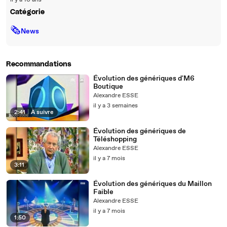
il y a 10 ans
Catégorie
🗞
News
Recommandations
Évolution des génériques d'M6
Boutique
Alexandre ESSE
il y a 3 semaines
2:41
|
À suivre
Évolution des génériques de
Téléshopping
Alexandre ESSE
il y a 7 mois
3:11
Évolution des génériques du Maillon
Faible
Alexandre ESSE
il y a 7 mois
1:50