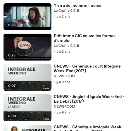
Y en a de moins en moins
La Chaîne CIC
il y a 2 ans
0:25
Prêt immo CIC nouvelles formes
d’emploi
La Chaîne CIC
il y a 2 ans
0:25
CNEWS - Générique court Intégrale
Week-End (2017)
NEWSROOM
il y a 9 ans
0:07
CNEWS - Jingle Intégrale Week-End -
Le Débat (2017)
NEWSROOM
il y a 9 ans
0:09
CNEWS - Générique Intégrale Week-