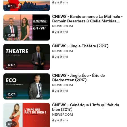
il y a 9 ans
0:13
CNEWS - Bande annonce La Matinale -
Romain Desarbres & Clélie Mathias
(2017)
NEWSROOM
il y a 9 ans
0:55
CNEWS - Jingle Théâtre (2017)
NEWSROOM
il y a 9 ans
0:07
CNEWS - Jingle Éco - Éric de
Riedmatten (2017)
NEWSROOM
il y a 9 ans
0:07
CNEWS - Générique L'info qui fait du
bien (2017)
NEWSROOM
il y a 9 ans
0:12