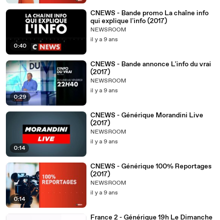
CNEWS - Bande promo La chaîne info
qui explique l'info (2017)
NEWSROOM
il y a 9 ans
0:40
CNEWS - Bande annonce L'info du vrai
(2017)
NEWSROOM
il y a 9 ans
0:29
CNEWS - Générique Morandini Live
(2017)
NEWSROOM
il y a 9 ans
0:14
CNEWS - Générique 100% Reportages
(2017)
NEWSROOM
il y a 9 ans
0:14
France 2 - Générique 19h Le Dimanche