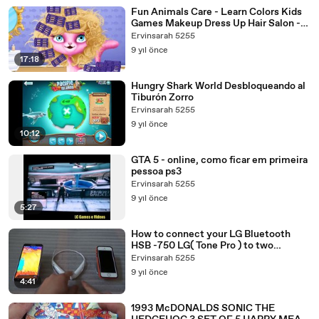
Fun Animals Care - Learn Colors Kids
Games Makeup Dress Up Hair Salon -
Makeover Gameplay
Ervinsarah 5255
9 yıl önce
17:18
Hungry Shark World Desbloqueando al
Tiburón Zorro
Ervinsarah 5255
9 yıl önce
10:12
GTA 5 - online, como ficar em primeira
pessoa ps3
Ervinsarah 5255
9 yıl önce
5:27
How to connect your LG Bluetooth
HSB -750 LG( Tone Pro ) to two
different devices
Ervinsarah 5255
9 yıl önce
4:41
1993 McDONALDS SONIC THE