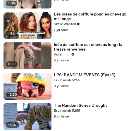
1:05
Les idées de coiffure pour les cheveux
mi-longs
Smile Wanted
7 yıl önce
1:32
Idée de coiffure sur cheveux long : la
tresse renversée
Aufeminin
5 yıl önce
0:58
LPS: RANDOM EVENTS (Eps.15)
Ervinsarah 5255
9 yıl önce
12:50
The Random Series Drought
Ervinsarah 5255
9 yıl önce
15:07