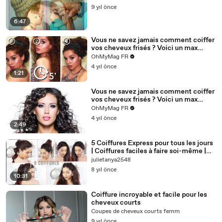
9 yıl önce
6:47
Vous ne savez jamais comment coiffer
vos cheveux frisés ? Voici un max
d'idées !
OhMyMag FR
4 yıl önce
1:21
Vous ne savez jamais comment coiffer
vos cheveux frisés ? Voici un max
d'idées coiffures !
OhMyMag FR
4 yıl önce
2:49
5 Coiffures Express pour tous les jours
| Coiffures faciles à faire soi-même |
easy hairstyles
julietanya2548
8 yıl önce
10:31
Coiffure incroyable et facile pour les
cheveux courts
Coupes de cheveux courts femm
9 yıl önce