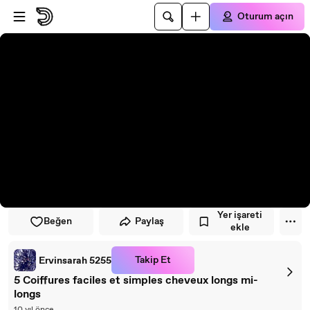
Oynatıcıya atla
Ana içeriğe atla
Oturum açın
Yer işareti
Beğen
Paylaş
ekle
Takip Et
Ervinsarah 5255
5 Coiffures faciles et simples cheveux longs mi-
longs