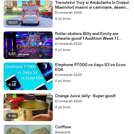
Trenuletul Troy si Ambulanta în Orasul
Masinilor| masini si camioane, desene
pentru copii
Ervinsarah 5255
8 yıl önce
10:07
Roller skaters Billy and Emily are
wheelie good! | Audition Week 1 |
Britains Got Talent
Ervinsarah 5255
8 yıl önce
5:07
Elephone P7000 vs Jiayu S3 vs Ecoo
E04
Ervinsarah 5255
8 yıl önce
6:55
Orange Juice Jelly- Super good!
Ervinsarah 5255
8 yıl önce
9:40
Coiffure
Bacarerik