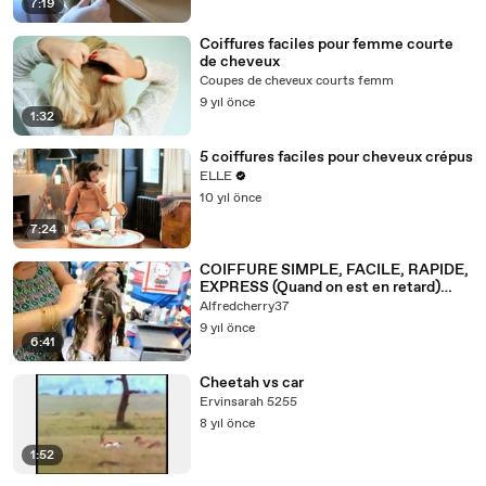
7:19
Coiffures faciles pour femme courte
de cheveux
Coupes de cheveux courts femm
9 yıl önce
1:32
5 coiffures faciles pour cheveux crépus
ELLE
10 yıl önce
7:24
COIFFURE SIMPLE, FACILE, RAPIDE,
EXPRESS (Quand on est en retard)
Tuto n°16 [HD]
Alfredcherry37
9 yıl önce
6:41
Cheetah vs car
Ervinsarah 5255
8 yıl önce
1:52