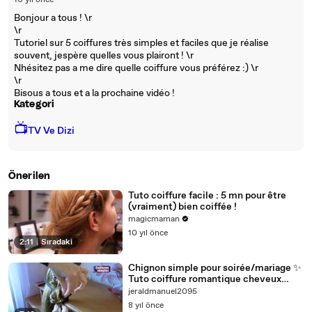
10 yıl önce
Bonjour a tous ! \r
\r
Tutoriel sur 5 coiffures très simples et faciles que je réalise
souvent, jespère quelles vous plairont ! \r
Nhésitez pas a me dire quelle coiffure vous préférez :) \r
\r
Bisous a tous et a la prochaine vidéo !
Kategori
📺
TV Ve Dizi
Önerilen
Tuto coiffure facile : 5 mn pour être
(vraiment) bien coiffée !
magicmaman
10 yıl önce
2:11
|
Sıradaki
Chignon simple pour soirée/mariage ✨
Tuto coiffure romantique cheveux
long/mi long, facile et rapide
jeraldmanuel2095
8 yıl önce