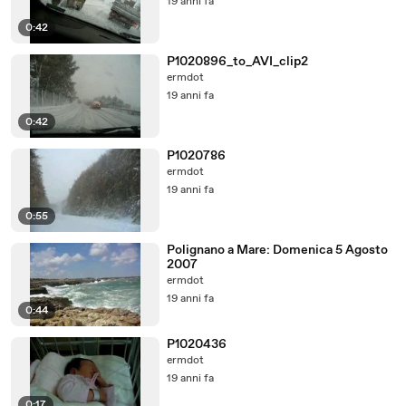
19 anni fa
0:42
P1020896_to_AVI_clip2
ermdot
19 anni fa
0:42
P1020786
ermdot
19 anni fa
0:55
Polignano a Mare: Domenica 5 Agosto
2007
ermdot
19 anni fa
0:44
P1020436
ermdot
19 anni fa
0:17