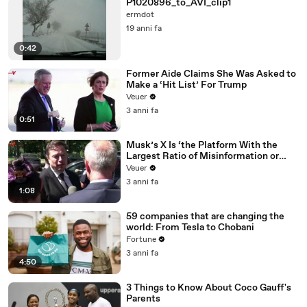
P1020896_to_AVI_clip1
ermdot
19 anni fa
0:42
Former Aide Claims She Was Asked to
Make a ‘Hit List’ For Trump
Veuer
3 anni fa
0:51
Musk’s X Is ‘the Platform With the
Largest Ratio of Misinformation or
Disinformation’ Amongst All Social
Veuer
Media Platforms
3 anni fa
1:08
59 companies that are changing the
world: From Tesla to Chobani
Fortune
3 anni fa
4:50
3 Things to Know About Coco Gauff's
Parents