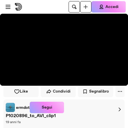
Vai al lettore
Passa al contenuto principale
Accedi
Like
Condividi
Segnalibro
Segui
ermdot
P1020896_to_AVI_clip1
19 anni fa