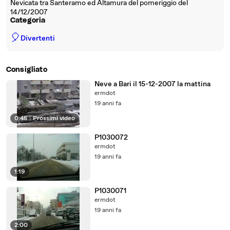
Nevicata tra Santeramo ed Altamura del pomeriggio del
14/12/2007
Categoria
🎈
Divertenti
Consigliato
Neve a Bari il 15-12-2007 la mattina
ermdot
19 anni fa
0:45
|
Prossimi video
P1030072
ermdot
19 anni fa
1:19
P1030071
ermdot
19 anni fa
2:00