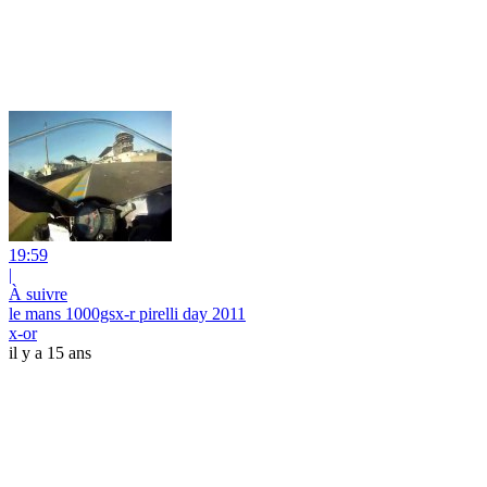
19:59
|
À suivre
le mans 1000gsx-r pirelli day 2011
x-or
il y a 15 ans