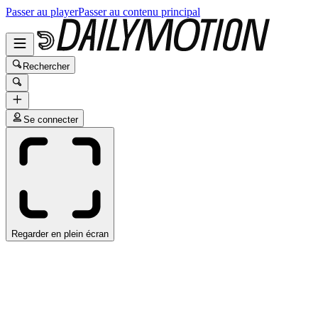
Passer au player
Passer au contenu principal
Rechercher
Se connecter
Regarder en plein écran