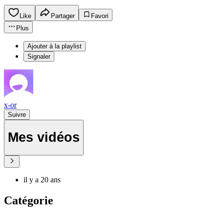
Like
Partager
Favori
Plus
Ajouter à la playlist
Signaler
x-or
Suivre
Mes vidéos
il y a 20 ans
Catégorie