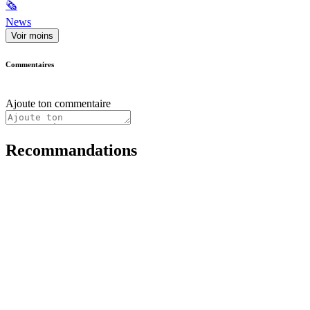
🗞
News
Voir moins
Commentaires
Ajoute ton commentaire
Recommandations