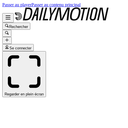
Passer au player
Passer au contenu principal
Rechercher
Se connecter
Regarder en plein écran