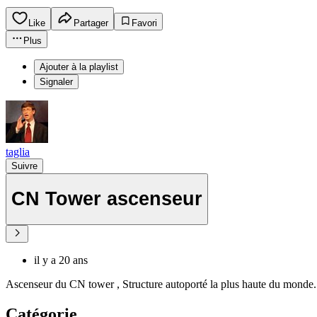
Like
Partager
Favori
Plus
Ajouter à la playlist
Signaler
taglia
Suivre
CN Tower ascenseur
il y a 20 ans
Ascenseur du CN tower , Structure autoporté la plus haute du monde.
Catégorie