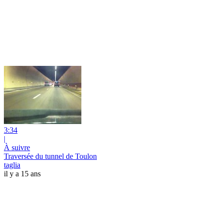
3:34
|
À suivre
Traversée du tunnel de Toulon
taglia
il y a 15 ans