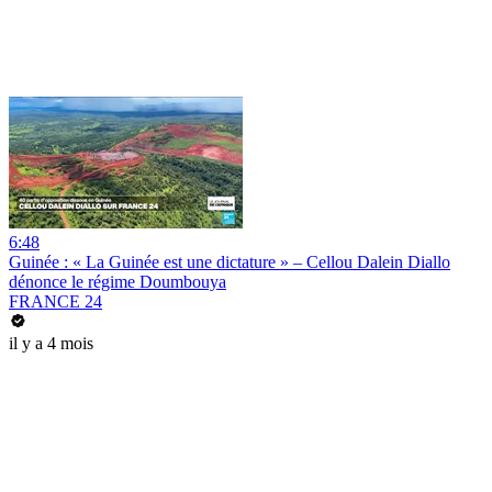
6:48
Guinée : « La Guinée est une dictature » – Cellou Dalein Diallo
dénonce le régime Doumbouya
FRANCE 24
il y a 4 mois