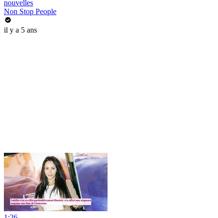
nouvelles
Non Stop People
il y a 5 ans
1:26