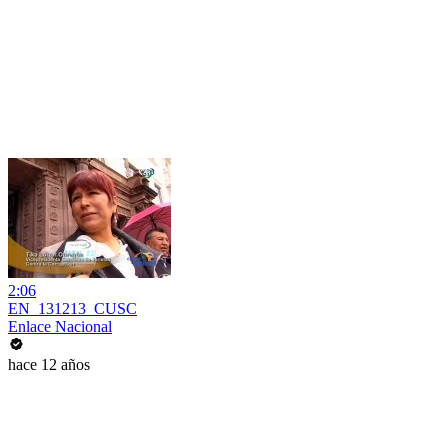
2:06
EN_131213_CUSC
Enlace Nacional
hace 12 años