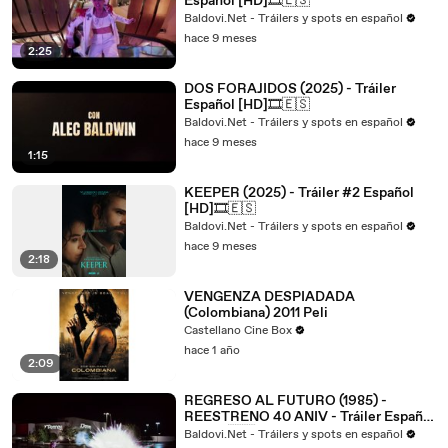
Español [HD]🎞️🇪🇸
Baldovi.Net - Tráilers y spots en español
hace 9 meses
2:25
DOS FORAJIDOS (2025) - Tráiler
Español [HD]🎞️🇪🇸
Baldovi.Net - Tráilers y spots en español
hace 9 meses
1:15
KEEPER (2025) - Tráiler #2 Español
[HD]🎞️🇪🇸
Baldovi.Net - Tráilers y spots en español
hace 9 meses
2:18
VENGENZA DESPIADADA
(Colombiana) 2011 Peli
Castellano Cine Box
hace 1 año
2:09
REGRESO AL FUTURO (1985) -
REESTRENO 40 ANIV - Tráiler Español
[HD]🎞️🇪🇸
Baldovi.Net - Tráilers y spots en español