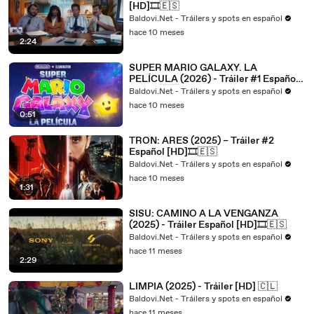
[HD]🎞️🇪🇸
Baldovi.Net - Tráilers y spots en español
hace 10 meses
2:24
SUPER MARIO GALAXY. LA
PELÍCULA (2026) - Tráiler #1 Español
[HD]🎞️🇪🇸
Baldovi.Net - Tráilers y spots en español
hace 10 meses
0:51
TRON: ARES (2025) – Tráiler #2
Español [HD]🎞️🇪🇸
Baldovi.Net - Tráilers y spots en español
hace 10 meses
1:31
SISU: CAMINO A LA VENGANZA
(2025) - Tráiler Español [HD]🎞️🇪🇸
Baldovi.Net - Tráilers y spots en español
hace 11 meses
2:29
LIMPIA (2025) - Tráiler [HD] 🇨🇱
Baldovi.Net - Tráilers y spots en español
hace 11 meses