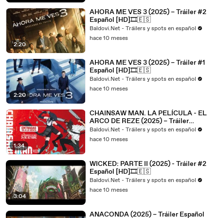
AHORA ME VES 3 (2025) – Tráiler #2
Español [HD]🎞️🇪🇸
Baldovi.Net - Tráilers y spots en español
hace 10 meses
2:20
AHORA ME VES 3 (2025) – Tráiler #1
Español [HD]🎞️🇪🇸
Baldovi.Net - Tráilers y spots en español
hace 10 meses
2:20
CHAINSAW MAN. LA PELÍCULA - EL
ARCO DE REZE (2025) – Tráiler
Español [HD]🎞️🇪🇸
Baldovi.Net - Tráilers y spots en español
hace 10 meses
1:34
WICKED: PARTE II (2025) - Tráiler #2
Español [HD]🎞️🇪🇸
Baldovi.Net - Tráilers y spots en español
hace 10 meses
3:04
ANACONDA (2025) – Tráiler Español