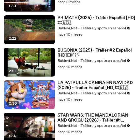
hace 9 meses
1:30
PRIMATE (2025) - Tráiler Español [HD]
🎞️🇪🇸
Baldovi.Net - Tráilers y spots en español
hace 10 meses
2:22
BUGONIA (2025) - Tráiler #2 Español
[HD]🎞️🇪🇸
Baldovi.Net - Tráilers y spots en español
hace 10 meses
2:18
LA PATRULLA CANINA EN NAVIDAD
(2025) - Tráiler Español [HD]🎞️🇪🇸
Baldovi.Net - Tráilers y spots en español
hace 10 meses
0:30
STAR WARS: THE MANDALORIAN
AND GROGU (2026) - Tráiler #1
Español [HD]🎞️🇪🇸
Baldovi.Net - Tráilers y spots en español
hace 10 meses
1:34