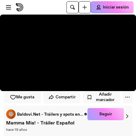
Saltar al reproductor
Saltar al contenido principal
Iniciar sesión
Añadir
Me gusta
Compartir
marcador
Seguir
Baldovi.Net - Tráilers y spots en español
Mamma Mia! - Tráiler Español
hace 19 años