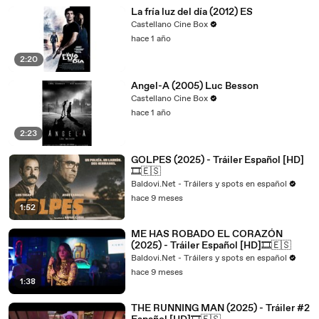
La fría luz del día (2012) ES
Castellano Cine Box
hace 1 año
2:20
Angel-A (2005) Luc Besson
Castellano Cine Box
hace 1 año
2:23
GOLPES (2025) - Tráiler Español [HD]
🎞️🇪🇸
Baldovi.Net - Tráilers y spots en español
hace 9 meses
1:52
ME HAS ROBADO EL CORAZÓN
(2025) - Tráiler Español [HD]🎞️🇪🇸
Baldovi.Net - Tráilers y spots en español
hace 9 meses
1:38
THE RUNNING MAN (2025) - Tráiler #2