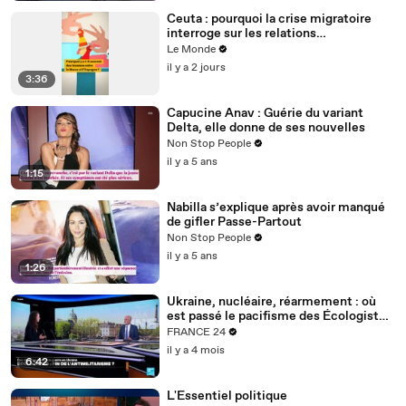
Ceuta : pourquoi la crise migratoire
interroge sur les relations
diplomatiques entre le Maroc et
Le Monde
l’Espagne ?
il y a 2 jours
3:36
Capucine Anav : Guérie du variant
Delta, elle donne de ses nouvelles
Non Stop People
il y a 5 ans
1:15
Nabilla s’explique après avoir manqué
de gifler Passe-Partout
Non Stop People
il y a 5 ans
1:26
Ukraine, nucléaire, réarmement : où
est passé le pacifisme des Écologistes
?
FRANCE 24
il y a 4 mois
6:42
L'Essentiel politique