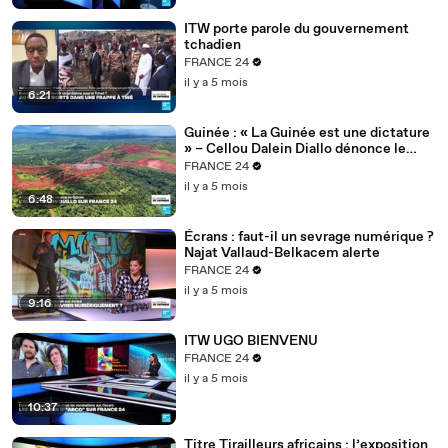
ITW porte parole du gouvernement
tchadien
FRANCE 24
il y a 5 mois
6:21
Guinée : « La Guinée est une dictature
» – Cellou Dalein Diallo dénonce le
régime Doumbouya
FRANCE 24
il y a 5 mois
6:48
Écrans : faut-il un sevrage numérique ?
Najat Vallaud-Belkacem alerte
FRANCE 24
il y a 5 mois
9:16
ITW UGO BIENVENU
FRANCE 24
il y a 5 mois
10:37
Titre Tirailleurs africains : l’exposition