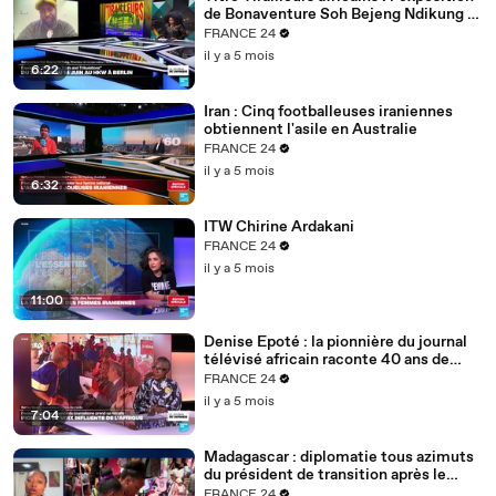
de Bonaventure Soh Bejeng Ndikung à
Berlin
FRANCE 24
il y a 5 mois
6:22
Iran : Cinq footballeuses iraniennes
obtiennent l'asile en Australie
FRANCE 24
il y a 5 mois
6:32
ITW Chirine Ardakani
FRANCE 24
il y a 5 mois
11:00
Denise Epoté : la pionnière du journal
télévisé africain raconte 40 ans de
carrière
FRANCE 24
il y a 5 mois
7:04
Madagascar : diplomatie tous azimuts
du président de transition après le
putsch
FRANCE 24