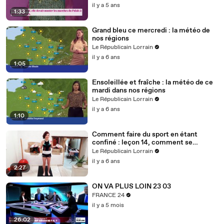
il y a 5 ans
1:33
Grand bleu ce mercredi : la météo de
nos régions
Le Républicain Lorrain
il y a 6 ans
1:05
Ensoleillée et fraîche : la météo de ce
mardi dans nos régions
Le Républicain Lorrain
il y a 6 ans
1:10
Comment faire du sport en étant
confiné : leçon 14, comment se
muscler avec des bouteilles d'eau ?
Le Républicain Lorrain
il y a 6 ans
2:27
ON VA PLUS LOIN 23 03
FRANCE 24
il y a 5 mois
26:02