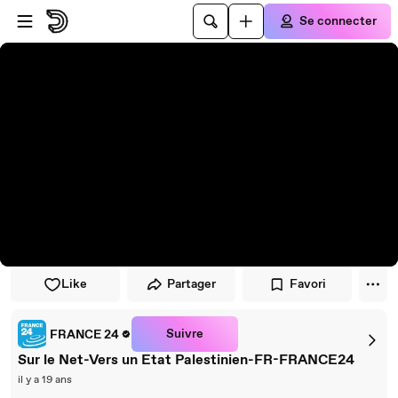
Passer au player
Passer au contenu principal
Se connecter
Like
Partager
Favori
Suivre
FRANCE 24
Sur le Net-Vers un Etat Palestinien-FR-FRANCE24
il y a 19 ans