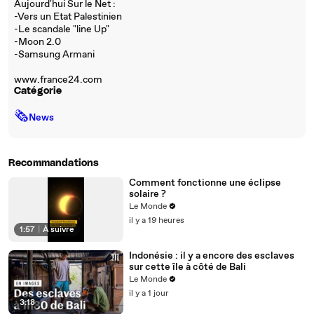
Aujourd'hui Sur le Net :
-Vers un Etat Palestinien
-Le scandale "line Up"
-Moon 2.0
-Samsung Armani
www.france24.com
Catégorie
🗞
News
Recommandations
Comment fonctionne une éclipse
solaire ?
Le Monde
il y a 19 heures
1:57
|
À suivre
Indonésie : il y a encore des esclaves
sur cette île à côté de Bali
Le Monde
il y a 1 jour
3:18