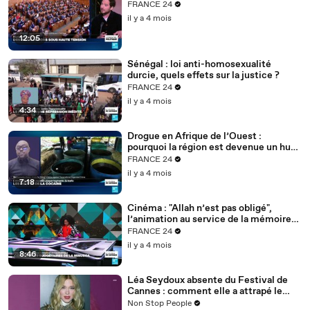
FRANCE 24
il y a 4 mois
12:05
Sénégal : loi anti-homosexualité
durcie, quels effets sur la justice ?
FRANCE 24
il y a 4 mois
4:34
Drogue en Afrique de l’Ouest :
pourquoi la région est devenue un hub
mondial
FRANCE 24
il y a 4 mois
7:18
Cinéma : "Allah n’est pas obligé",
l’animation au service de la mémoire
des enfants-soldats
FRANCE 24
il y a 4 mois
8:46
Léa Seydoux absente du Festival de
Cannes : comment elle a attrapé le
Covid
Non Stop People