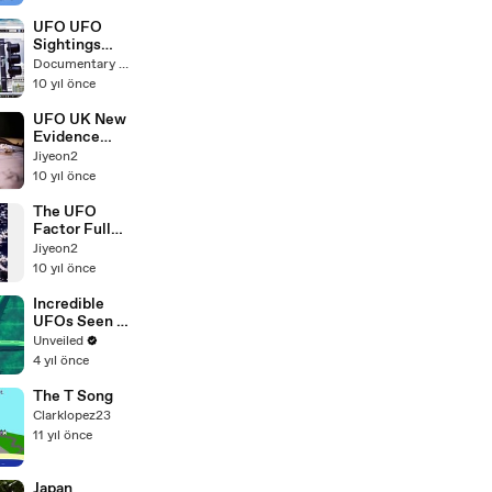
Pride
UFO UFO
Sightings
UFO Footage
Documentary Galaxy HD
UFO
10 yıl önce
Documentary
(HD)
UFO UK New
Evidence
UFO
Jiyeon2
Documentarie
10 yıl önce
s
The UFO
Factor Full
UFO
Jiyeon2
Documentarie
10 yıl önce
s
Incredible
UFOs Seen By
Plane
Unveiled
Passengers |
4 yıl önce
Unveiled
The T Song
Clarklopez23
11 yıl önce
Japan