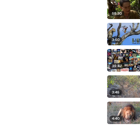
58:30
3:50
39:42
3:45
4:40