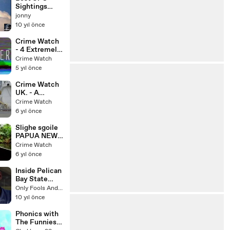
to ? Blow
Sightings
Mind . Must
Ever Caught
jonny
watch!
On Tape
10 yıl önce
Crime Watch
- 4 Extremely
Disturbing
Crime Watch
Interviews
5 yıl önce
With Serial
Killers
Crime Watch
UK. - A
Factory Filled
Crime Watch
With Illegal
6 yıl önce
Workers
Slighe sgoile
PAPUA NEW
GUINEA - The
Crime Watch
Most
6 yıl önce
Dangerous
Ways To
Inside Pelican
School
Bay State
Prison (PBSP)
Only Fools And Horses
| Full
10 yıl önce
Documentary
HD
Phonics with
The Funnies 7