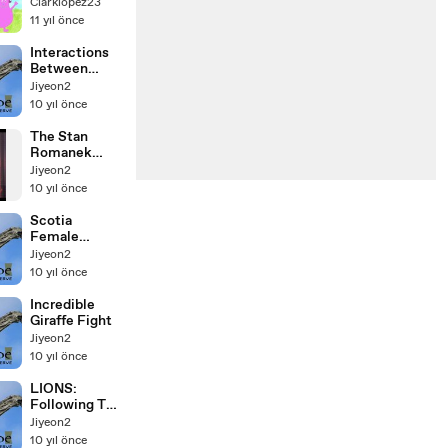
/n/
Clarklopez23
11 yıl önce
Interactions
Between
Hyena
Jiyeon2
10 yıl önce
The Stan
Romanek
Story
Jiyeon2
Messages
10 yıl önce
UFO
Documentarie
Scotia
s
Female
Leopard Roars
Jiyeon2
In A Riverbed
10 yıl önce
Incredible
Giraffe Fight
Jiyeon2
10 yıl önce
LIONS:
Following The
Pride 73: One
Jiyeon2
Girl Calls The
10 yıl önce