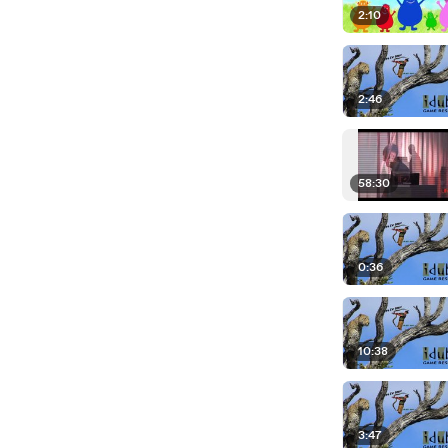
2:10
2:46
58:30
0:36
10:38
3:47