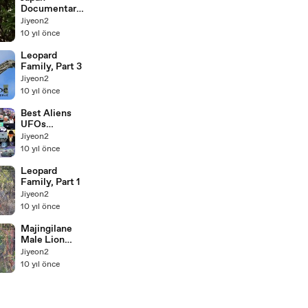
Documentary
Mach
Jiyeon2
Stem:The
10 yıl önce
Nagasaki
Bombing
Leopard
Intensified
Family, Part 3
Jiyeon2
10 yıl önce
Best Aliens
UFOs
Evidence
Jiyeon2
Videos Alien
10 yıl önce
UFO Proof
Leopard
Family, Part 1
Jiyeon2
10 yıl önce
Majingilane
Male Lion
Eats Scraps
Jiyeon2
Of A Buffalo
10 yıl önce
Calf