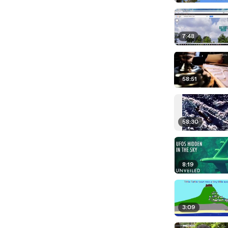
7:48
58:51
58:30
8:19
3:09