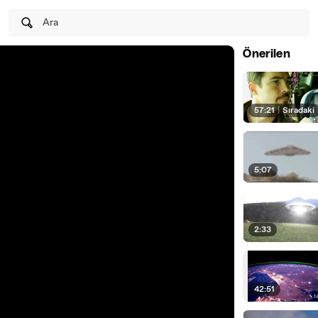
Ara
Önerilen
57:21
|
Sıradaki
5:07
2:33
42:51