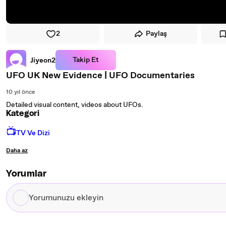
2
Paylaş
Takip Et
Jiyeon2
UFO UK New Evidence | UFO Documentaries
10 yıl önce
Detailed visual content, videos about UFOs.
Kategori
📺
TV Ve Dizi
Daha az
Yorumlar
Yorumunuzu
ekleyin