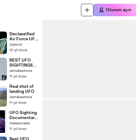
Oturum açın
Declassified
Air Force UFO
Tapes UFO
Jiyeon2
Documentarie
10 yıl önce
s
BEST UFO
SIGHTINGS
Real UFO
Jamakasimus
With Aliens
11 yıl önce
Caught On
Camera
Real shot of
landing UFO
Jamakasimus
11 yıl önce
UFO Sighting
Documentary
2015: REAL
Haksemaker
UFO
11 yıl önce
ABDUCTION
what happens
Best UFO