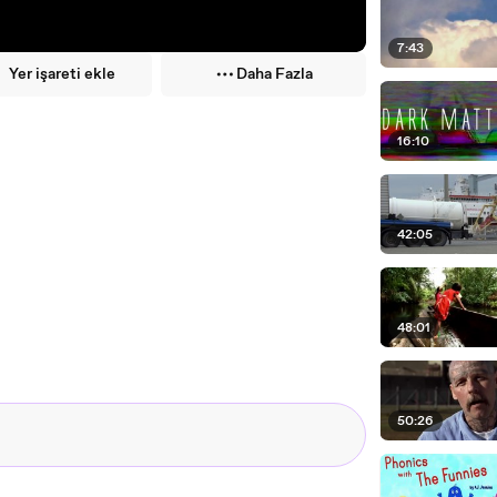
7:43
Yer işareti ekle
Daha Fazla
16:10
42:05
48:01
50:26