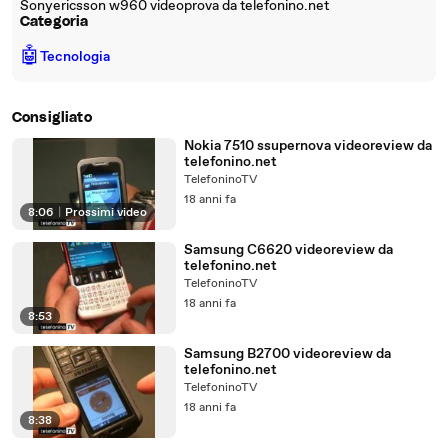
Sonyericsson w960 videoprova da telefonino.net
Categoria
🤖
Tecnologia
Consigliato
Nokia 7510 ssupernova videoreview da
telefonino.net
TelefoninoTV
18 anni fa
8:06
|
Prossimi video
Samsung C6620 videoreview da
telefonino.net
TelefoninoTV
18 anni fa
8:53
Samsung B2700 videoreview da
telefonino.net
TelefoninoTV
18 anni fa
8:38