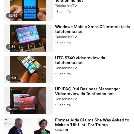
Telefonino.net
TelefoninoTV
18 anni fa
10:49
Windows Mobile Xmas 08 intervista da
telefonino.net
TelefoninoTV
18 anni fa
2:51
HTC S740 videoreview da
telefonino.net
TelefoninoTV
18 anni fa
9:59
HP iPAQ 914 Business Messenger
Videoreview da Telefonino.net
TelefoninoTV
18 anni fa
10:23
Former Aide Claims She Was Asked to
Make a ‘Hit List’ For Trump
Veuer