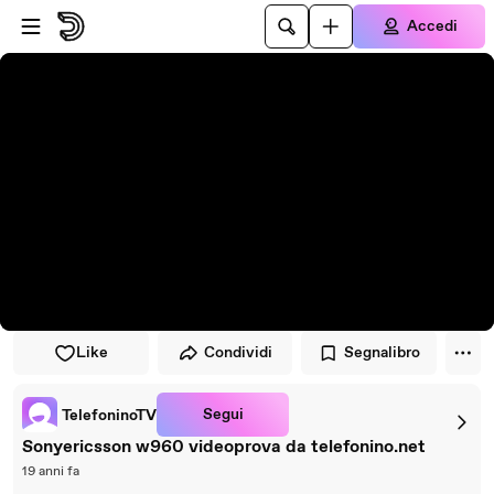
Vai al lettore
Passa al contenuto principale
Accedi
Like
Condividi
Segnalibro
Segui
TelefoninoTV
Sonyericsson w960 videoprova da telefonino.net
19 anni fa