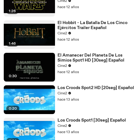
1080p]
Cine2
hace 12 años
1:26
El Hobbit - La Batalla De Los Cinco
Ejércitos Trailer Español
Cine2
hace 12 años
1:46
El Amanecer Del Planeta De Los
Simios Spot1 HD [30seg] Español
Cine2
hace 12 años
0:30
Los Croods Spot2 HD [20seg] Español
Cine2
hace 13 años
0:20
Los Croods Spot1 [30seg] Español
Cine2
hace 13 años