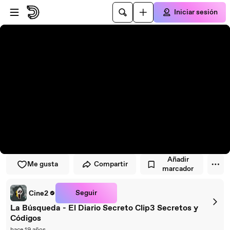
Saltar al reproductor
Saltar al contenido principal
Iniciar sesión
Añadir
Me gusta
Compartir
marcador
Seguir
Cine2
La Búsqueda - El Diario Secreto Clip3 Secretos y
Códigos