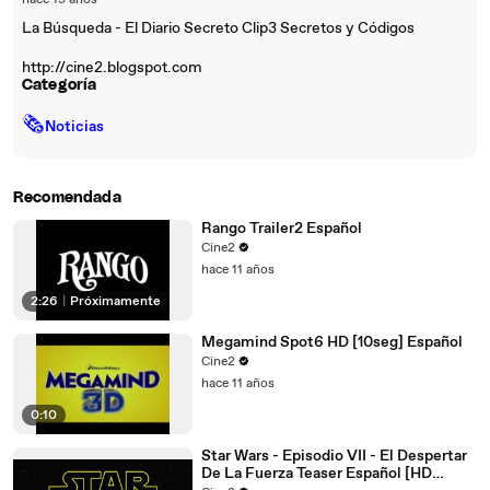
hace 19 años
La Búsqueda - El Diario Secreto Clip3 Secretos y Códigos
http://cine2.blogspot.com
Categoría
🗞
Noticias
Recomendada
Rango Trailer2 Español
Cine2
hace 11 años
2:26
|
Próximamente
Megamind Spot6 HD [10seg] Español
Cine2
hace 11 años
0:10
Star Wars - Episodio VII - El Despertar
De La Fuerza Teaser Español [HD