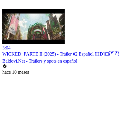
3:04
WICKED: PARTE II (2025) - Tráiler #2 Español [HD]🎞️🇪🇸
Baldovi.Net - Tráilers y spots en español
hace 10 meses