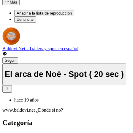
Más
Añadir a la lista de reproducción
Denunciar
Baldovi.Net - Tráilers y spots en español
Seguir
El arca de Noé - Spot ( 20 sec )
hace 19 años
www.baldovi.net ¿Dónde si no?
Categoría