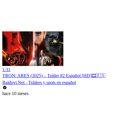
1:31
TRON: ARES (2025) – Tráiler #2 Español [HD]🎞️🇪🇸
Baldovi.Net - Tráilers y spots en español
hace 10 meses