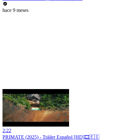
hace 9 meses
2:22
PRIMATE (2025) - Tráiler Español [HD]🎞️🇪🇸