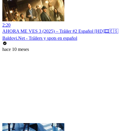
2:20
AHORA ME VES 3 (2025) – Tráiler #2 Español [HD]🎞️🇪🇸
Baldovi.Net - Tráilers y spots en español
hace 10 meses