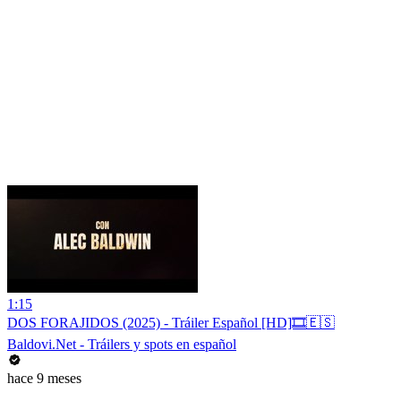
1:15
DOS FORAJIDOS (2025) - Tráiler Español [HD]🎞️🇪🇸
Baldovi.Net - Tráilers y spots en español
hace 9 meses