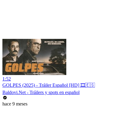
1:52
GOLPES (2025) - Tráiler Español [HD] 🎞️🇪🇸
Baldovi.Net - Tráilers y spots en español
hace 9 meses