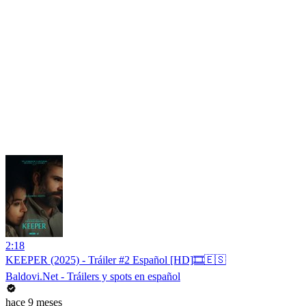
2:18
KEEPER (2025) - Tráiler #2 Español [HD]🎞️🇪🇸
Baldovi.Net - Tráilers y spots en español
hace 9 meses