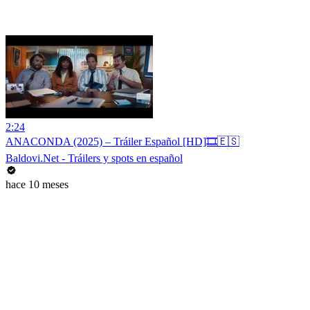
2:24
ANACONDA (2025) – Tráiler Español [HD]🎞️🇪🇸
Baldovi.Net - Tráilers y spots en español
hace 10 meses