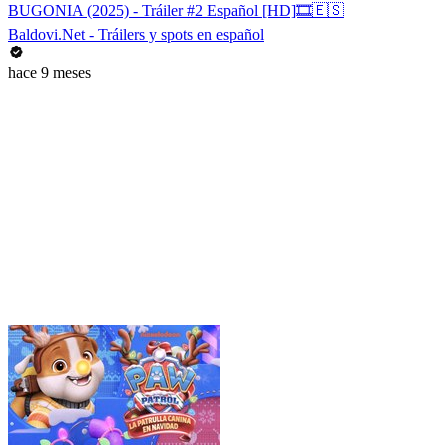
BUGONIA (2025) - Tráiler #2 Español [HD]🎞️🇪🇸
Baldovi.Net - Tráilers y spots en español
hace 9 meses