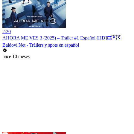
2:20
AHORA ME VES 3 (2025) – Tráiler #1 Español [HD]🎞️🇪🇸
Baldovi.Net - Tráilers y spots en español
hace 10 meses