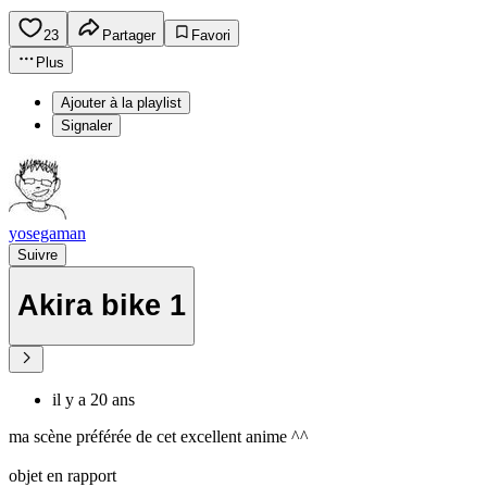
23
Partager
Favori
Plus
Ajouter à la playlist
Signaler
yosegaman
Suivre
Akira bike 1
il y a 20 ans
ma scène préférée de cet excellent anime ^^
objet en rapport