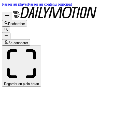
Passer au player
Passer au contenu principal
Rechercher
Se connecter
Regarder en plein écran