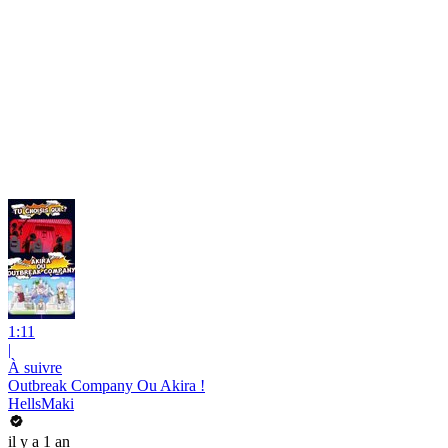
1:11
|
À suivre
Outbreak Company Ou Akira !
HellsMaki
il y a 1 an