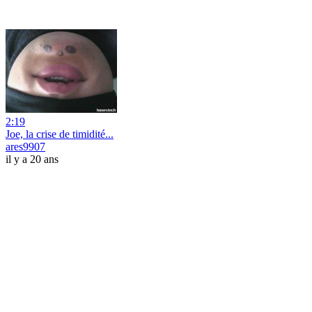
2:19
Joe, la crise de timidité...
ares9907
il y a 20 ans