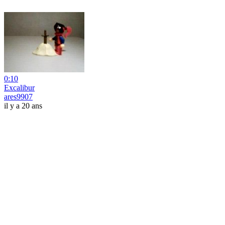
0:10
Excalibur
ares9907
il y a 20 ans