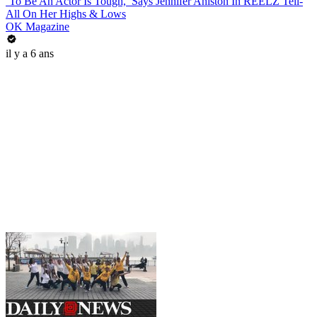
‘To Be An Actor Is Tough,’ Says Jennifer Aniston In REELZ Tell-
All On Her Highs & Lows
OK Magazine
il y a 6 ans