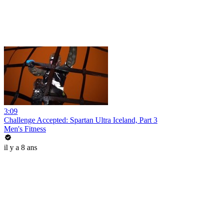
3:09
Challenge Accepted: Spartan Ultra Iceland, Part 3
Men's Fitness
il y a 8 ans