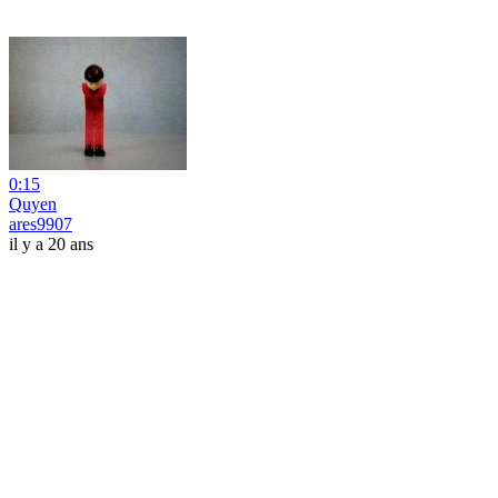
0:15
Quyen
ares9907
il y a 20 ans