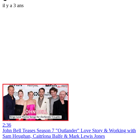
il y a 3 ans
2:36
John Bell Teases Season 7 "Outlander" Love Story & Working with
Sam Heughan, Caitríona Balfe & Mark Lewis Jones