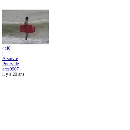
4:48
|
À suivre
Pourville
ares9907
il y a 20 ans