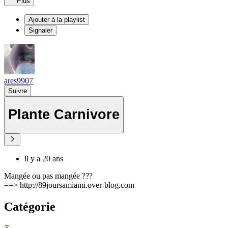
Plus
Ajouter à la playlist
Signaler
ares9907
Suivre
Plante Carnivore
il y a 20 ans
Mangée ou pas mangée ???
==> http://89joursamiami.over-blog.com
Catégorie