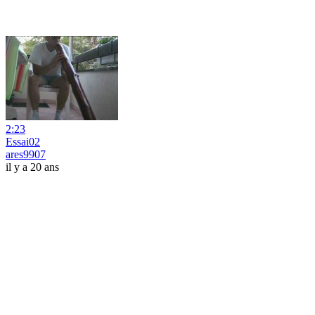
2:23
Essai02
ares9907
il y a 20 ans