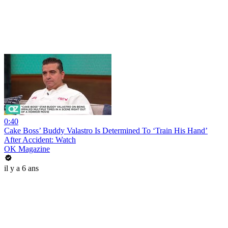
0:40
Cake Boss’ Buddy Valastro Is Determined To ‘Train His Hand’
After Accident: Watch
OK Magazine
il y a 6 ans