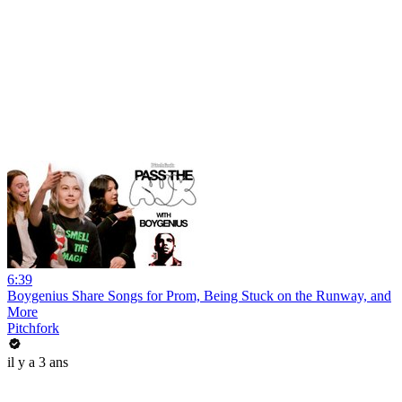
6:39
Boygenius Share Songs for Prom, Being Stuck on the Runway, and
More
Pitchfork
il y a 3 ans