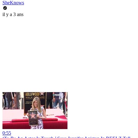
SheKnows
il y a 3 ans
0:55