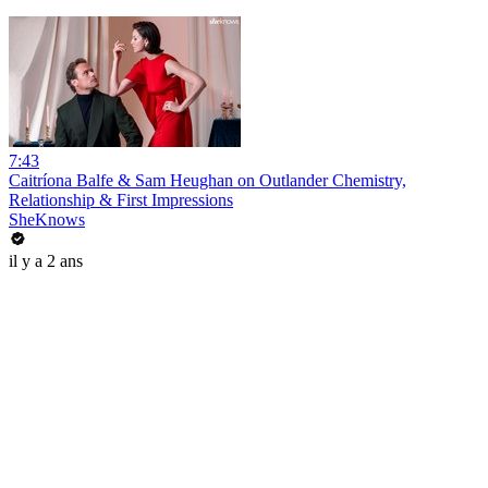
7:43
Caitríona Balfe & Sam Heughan on Outlander Chemistry,
Relationship & First Impressions
SheKnows
il y a 2 ans