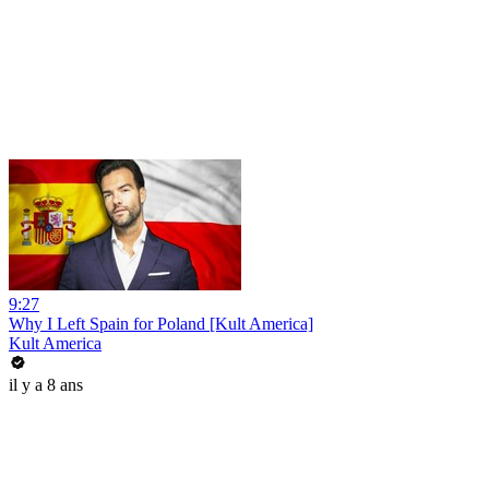
9:27
Why I Left Spain for Poland [Kult America]
Kult America
il y a 8 ans