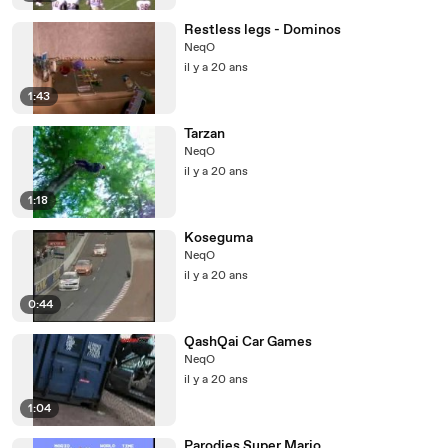
Restless legs - Dominos
NeqO
il y a 20 ans
1:43
Tarzan
NeqO
il y a 20 ans
1:18
Koseguma
NeqO
il y a 20 ans
0:44
QashQai Car Games
NeqO
il y a 20 ans
1:04
Parodies Super Mario