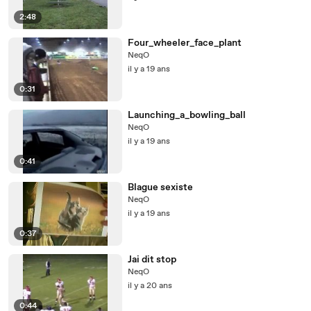
2:48
Four_wheeler_face_plant
NeqO
il y a 19 ans
0:31
Launching_a_bowling_ball
NeqO
il y a 19 ans
0:41
Blague sexiste
NeqO
il y a 19 ans
0:37
Jai dit stop
NeqO
il y a 20 ans
0:44