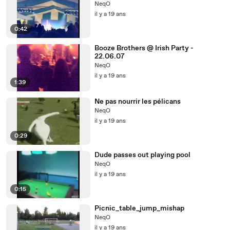
NeqO
il y a 19 ans
0:42
Booze Brothers @ Irish Party -
22.06.07
NeqO
il y a 19 ans
1:39
Ne pas nourrir les pélicans
NeqO
il y a 19 ans
0:29
Dude passes out playing pool
NeqO
il y a 19 ans
0:15
Picnic_table_jump_mishap
NeqO
il y a 19 ans