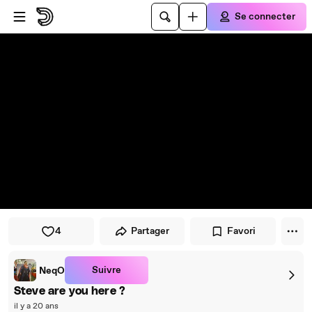
Passer au player
Passer au contenu principal
Se connecter
4
Partager
Favori
Suivre
NeqO
Steve are you here ?
il y a 20 ans