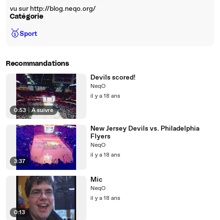
vu sur http://blog.neqo.org/
Catégorie
🥇
Sport
Recommandations
Devils scored!
NeqO
il y a 18 ans
0:53
|
À suivre
New Jersey Devils vs. Philadelphia
Flyers
NeqO
il y a 18 ans
3:37
Mic
NeqO
il y a 18 ans
0:13