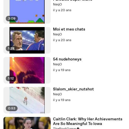
NeqO
il y a 20 ans
3:09
Moi et mes chats
NeqO
il y a 20 ans
1:28
54 nudehoneys
NeqO
il y a 19 ans
1:12
Slalom_skier_nutshot
NeqO
il y a 19 ans
0:53
Caitlin Clark: Why Her Achievements
Are So Meaningful To Iowa