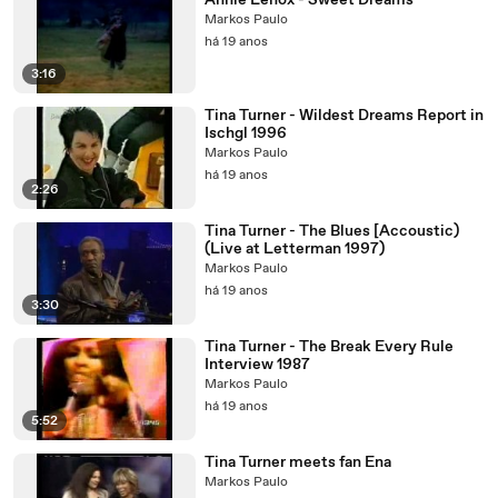
Annie Lenox - Sweet Dreams
Markos Paulo
há 19 anos
3:16
Tina Turner - Wildest Dreams Report in
Ischgl 1996
Markos Paulo
há 19 anos
2:26
Tina Turner - The Blues [Accoustic)
(Live at Letterman 1997)
Markos Paulo
há 19 anos
3:30
Tina Turner - The Break Every Rule
Interview 1987
Markos Paulo
há 19 anos
5:52
Tina Turner meets fan Ena
Markos Paulo