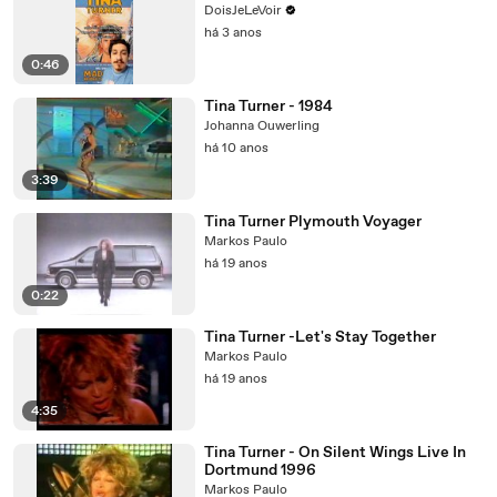
DoisJeLeVoir
há 3 anos
0:46
Tina Turner - 1984
Johanna Ouwerling
há 10 anos
3:39
Tina Turner Plymouth Voyager
Markos Paulo
há 19 anos
0:22
Tina Turner -Let's Stay Together
Markos Paulo
há 19 anos
4:35
Tina Turner - On Silent Wings Live In
Dortmund 1996
Markos Paulo