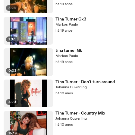
há 19 anos
5:23
Tina Turner Gk3
Markos Paulo
há 19 anos
1:37
tina turner Gk
Markos Paulo
há 19 anos
0:03
Tina Turner - Don't turn around
Johanna Ouwerling
há 10 anos
4:20
Tina Turner - Country Mix
Johanna Ouwerling
há 10 anos
15:19