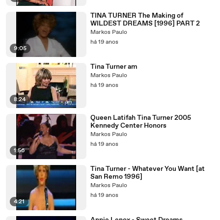
TINA TURNER The Making of
WILDEST DREAMS [1996] PART 2
Markos Paulo
há 19 anos
9:05
Tina Turner am
Markos Paulo
há 19 anos
8:24
Queen Latifah Tina Turner 2005
Kennedy Center Honors
Markos Paulo
há 19 anos
1:56
Tina Turner - Whatever You Want [at
San Remo 1996]
Markos Paulo
há 19 anos
4:21