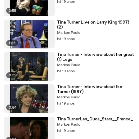
há 19 anos
2:58
Tina Turner Live on Larry King 1997!
(2)
Markos Paulo
há 19 anos
1:58
Tina Turner - Interview about her great
(!) Legs
Markos Paulo
há 19 anos
0:39
Tina Turner - Interview about Ike
Turner (1997)
Markos Paulo
há 19 anos
0:54
Tina TurnerLes_Duos_Stars__France_
Markos Paulo
há 19 anos