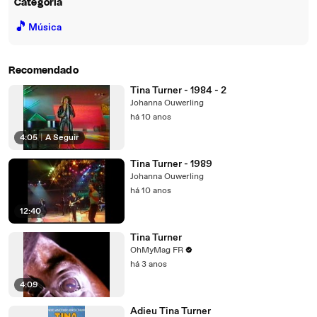
Categoria
🎵
Música
Recomendado
Tina Turner - 1984 - 2
Johanna Ouwerling
há 10 anos
4:05
|
A Seguir
Tina Turner - 1989
Johanna Ouwerling
há 10 anos
12:40
Tina Turner
OhMyMag FR
há 3 anos
4:09
Adieu Tina Turner