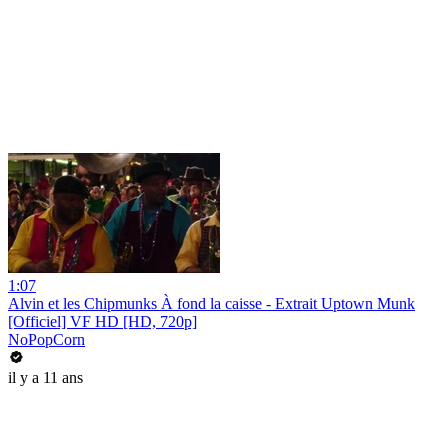
1:07
Alvin et les Chipmunks À fond la caisse - Extrait Uptown Munk
[Officiel] VF HD [HD, 720p]
NoPopCorn
il y a 11 ans