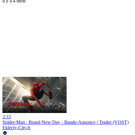
il y a 4 mois
2:33
Spider-Man : Brand New Day - Bande-Annonce / Trailer (VOST)
Eklecty-City.fr