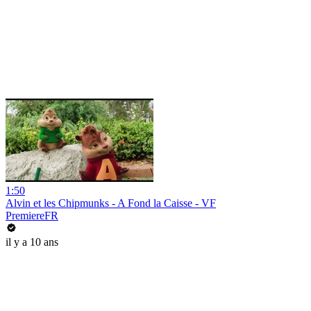
1:50
Alvin et les Chipmunks - A Fond la Caisse - VF
PremiereFR
il y a 10 ans