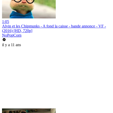
1:05
Alvin et les Chipmunks - A fond la caisse - bande annonce - VF -
(2016) [HD, 720p]
NoPopCorn
il y a 11 ans