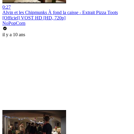
0:27
Alvin et les Chipmunks À fond la caisse - Extrait Pizza Toots
[Officiel] VOST HD [HD, 720p]
NoPopCorn
il y a 10 ans