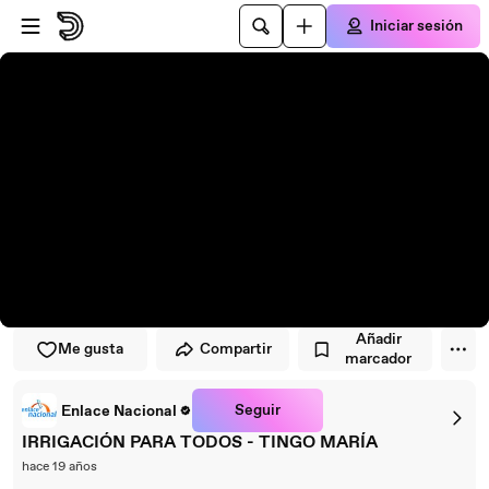
Saltar al reproductor
Saltar al contenido principal
Iniciar sesión
Añadir
Me gusta
Compartir
marcador
Seguir
Enlace Nacional
IRRIGACIÓN PARA TODOS - TINGO MARÍA
hace 19 años