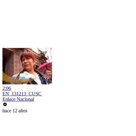
2:06
EN_131213_CUSC
Enlace Nacional
hace 12 años